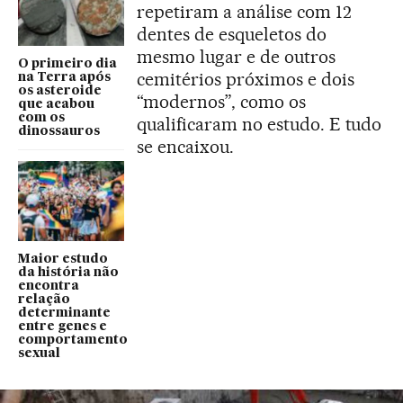
repetiram a análise com 12
dentes de esqueletos do
mesmo lugar e de outros
O primeiro dia
cemitérios próximos e dois
na Terra após
os asteroide
“modernos”, como os
que acabou
com os
qualificaram no estudo. E tudo
dinossauros
se encaixou.
Maior estudo
da história não
encontra
relação
determinante
entre genes e
comportamento
sexual