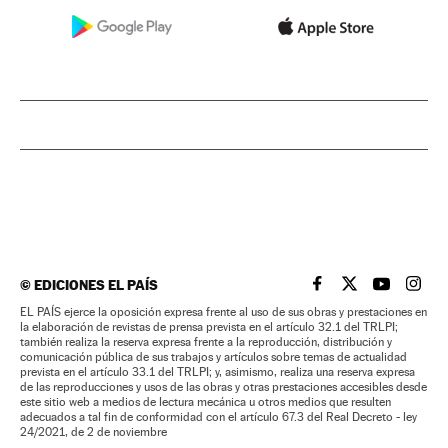
©
EDICIONES EL PAÍS
EL PAÍS BRASIL EN
EL PAÍS BRASI
EL PAÍS B
EL PA
EL PAÍS ejerce la oposición expresa frente al uso de sus obras y prestaciones en
la elaboración de revistas de prensa prevista en el artículo 32.1 del TRLPI;
también realiza la reserva expresa frente a la reproducción, distribución y
comunicación pública de sus trabajos y artículos sobre temas de actualidad
prevista en el artículo 33.1 del TRLPI; y, asimismo, realiza una reserva expresa
de las reproducciones y usos de las obras y otras prestaciones accesibles desde
este sitio web a medios de lectura mecánica u otros medios que resulten
adecuados a tal fin de conformidad con el artículo 67.3 del Real Decreto - ley
24/2021, de 2 de noviembre