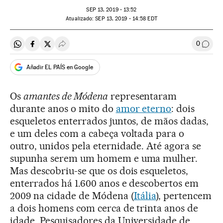
SEP
13, 2019 - 13:52
atualizado:
SEP
13, 2019 - 14:58
EDT
0
Compartir en Whatsapp
Compartir en Facebook
Compartir en Twitter
Desplegar Redes Sociales
Comen
Añadir EL PAÍS en Google
Os
amantes de Módena
representaram
durante anos o mito do
amor eterno
: dois
esqueletos enterrados juntos, de mãos dadas,
e um deles com a cabeça voltada para o
outro, unidos pela eternidade. Até agora se
supunha serem um homem e uma mulher.
Mas descobriu-se que os dois esqueletos,
enterrados há 1.600 anos e descobertos em
2009 na cidade de Módena (
Itália
), pertencem
a dois homens com cerca de trinta anos de
idade. Pesquisadores da Universidade de