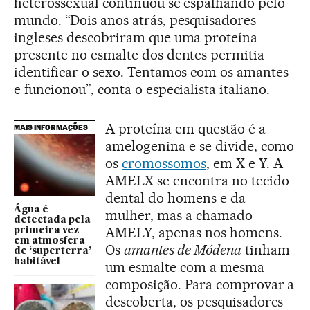
heterossexual continuou se espalhando pelo
mundo. “Dois anos atrás, pesquisadores
ingleses descobriram que uma proteína
presente no esmalte dos dentes permitia
identificar o sexo. Tentamos com os amantes
e funcionou”, conta o especialista italiano.
A proteína em questão é a
MAIS INFORMAÇÕES
amelogenina e se divide, como
os
cromossomos
, em X e Y. A
AMELX se encontra no tecido
dental do homens e da
Água é
mulher, mas a chamado
detectada pela
AMELY, apenas nos homens.
primeira vez
em atmosfera
Os
amantes de Módena
tinham
de ‘superterra’
habitável
um esmalte com a mesma
composição. Para comprovar a
descoberta, os pesquisadores