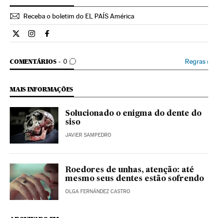
Receba o boletim do EL PAÍS América
Ciencia El País Brasil en Twitter
Ciencia El País Brasil en Instagram
Ciencia El País Brasil en Facebook
COMENTÁRIOS
Regras
›
COMENTÁRIOS
0
MAIS INFORMAÇÕES
Solucionado o enigma do dente do
siso
JAVIER SAMPEDRO
Roedores de unhas, atenção: até
mesmo seus dentes estão sofrendo
OLGA FERNÁNDEZ CASTRO