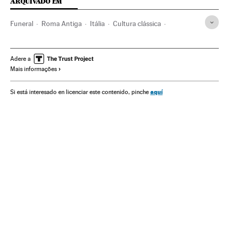
ARQUIVADO EM
Funeral
Roma Antiga
Itália
Cultura clássica
Arqueologia
Antropologia
História antiga
Ciências sociais
Europa Ocidental
História
Europa
Adere a
Mais informações
Eventos
Genética
Biologia
Sociedade
Ciências naturais
Ciência
aquí
Si está interesado en licenciar este contenido, pinche