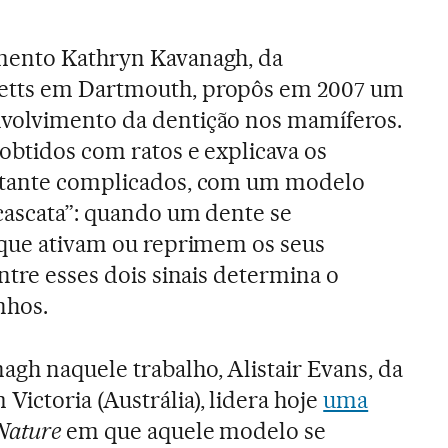
mento Kathryn Kavanagh, da
etts em Dartmouth, propôs em 2007 um
volvimento da dentição nos mamíferos.
obtidos com ratos e explicava os
stante complicados, com um modelo
cascata”: quando um dente se
 que ativam ou reprimem os seus
ntre esses dois sinais determina o
nhos.
gh naquele trabalho, Alistair Evans, da
ictoria (Austrália), lidera hoje
uma
Nature
em que aquele modelo se