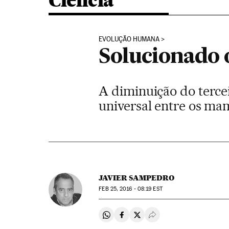
Ciência
EVOLUÇÃO HUMANA
Solucionado 
A diminuição do terc
universal entre os ma
JAVIER SAMPEDRO
FEB
25, 2016 - 08:19
EST
Compartir en Whatsapp
Compartir en Facebook
Compartir en Twitter
Desplegar Redes Soci