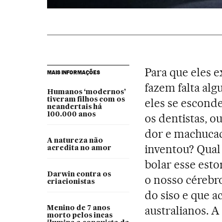
Para que eles 
MAIS INFORMAÇÕES
fazem falta alg
Humanos ‘modernos’
tiveram filhos com os
eles se escond
neandertais há
100.000 anos
os dentistas, 
dor e machucad
A natureza não
inventou? Qual f
acredita no amor
bolar esse est
Darwin contra os
o nosso cérebr
criacionistas
do siso e que a
australianos. 
Menino de 7 anos
morto pelos incas