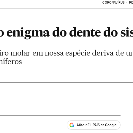
CORONAVÍRUS
PE
o enigma do dente do si
eiro molar em nossa espécie deriva de
míferos
Añadir EL PAÍS en Google
ales