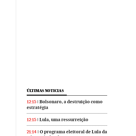
ÚLTIMAS NOTICIAS
Bolsonaro, a destruição como
12:15
estratégia
Lula, uma ressurreição
12:15
O programa eleitoral de Lula da
21:14