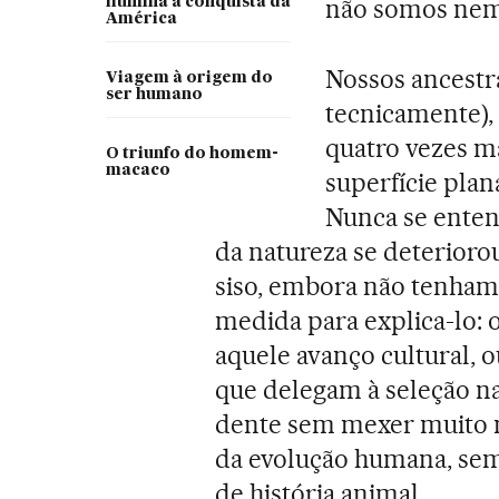
não somos nem
ilumina a conquista da
América
Nossos ancestr
Viagem à origem do
ser humano
tecnicamente),
quatro vezes m
O triunfo do homem-
macaco
superfície pla
Nunca se ente
da natureza se deterioro
siso, embora não tenham 
medida para explica-lo: 
aquele avanço cultural, o
que delegam à seleção na
dente sem mexer muito no
da evolução humana, sem
de história animal.