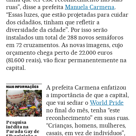
ruas”, disse a prefeita
Manuela Carmena
.
“Essas luzes, que estão projetadas para cuidar
dos cidadãos, tinham que refletir a
diversidade da cidade”. Por isso serão
instalados um total de 288 novos semáforos
em 72 cruzamentos. As novas imagens, cujo
orçamento chega perto de 22.000 euros
(81.600 reais), vão ficar permanentemente na
capital.
A prefeita Carmena enfatizou
MAIS INFORMAÇÕES
a importância de que a capital,
que vai sediar o
World Pride
no final do mês, tenha “este
reconhecimento” em suas ruas.
Pesquisa
“Crianças, homens, mulheres,
inédita na
casais, em vez de indivíduos”,
Parada Gay de