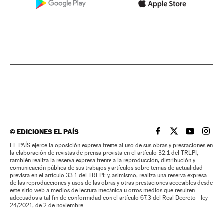
©
EDICIONES EL PAÍS
EL PAÍS BRASIL EN
EL PAÍS BRASI
EL PAÍS B
EL PA
EL PAÍS ejerce la oposición expresa frente al uso de sus obras y prestaciones en
la elaboración de revistas de prensa prevista en el artículo 32.1 del TRLPI;
también realiza la reserva expresa frente a la reproducción, distribución y
comunicación pública de sus trabajos y artículos sobre temas de actualidad
prevista en el artículo 33.1 del TRLPI; y, asimismo, realiza una reserva expresa
de las reproducciones y usos de las obras y otras prestaciones accesibles desde
este sitio web a medios de lectura mecánica u otros medios que resulten
adecuados a tal fin de conformidad con el artículo 67.3 del Real Decreto - ley
24/2021, de 2 de noviembre