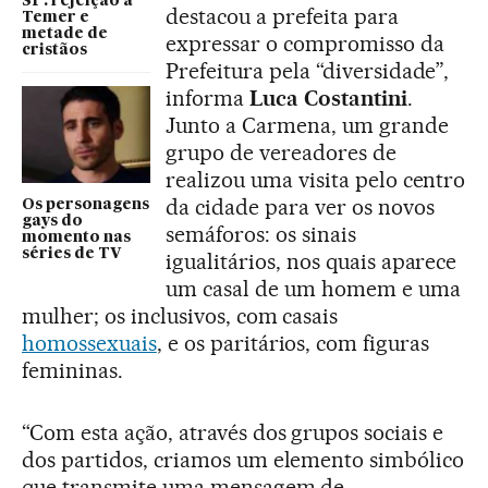
SP: rejeição a
destacou a prefeita para
Temer e
metade de
expressar o compromisso da
cristãos
Prefeitura pela “diversidade”,
informa
Luca Costantini
.
Junto a Carmena, um grande
grupo de vereadores de
realizou uma visita pelo centro
da cidade para ver os novos
Os personagens
gays do
semáforos: os sinais
momento nas
séries de TV
igualitários, nos quais aparece
um casal de um homem e uma
mulher; os inclusivos, com casais
homossexuais
, e os paritários, com figuras
femininas.
“Com esta ação, através dos grupos sociais e
dos partidos, criamos um elemento simbólico
que transmite uma mensagem de