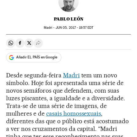
PABLO LEÓN
Madri -
JUN
05, 2017 - 19:57
EDT
Compartir en Whatsapp
Compartir en Facebook
Compartir en Twitter
Desplegar Redes Sociales
Añadir EL PAÍS en Google
Desde segunda-feira
Madri
tem um novo
símbolo. Hoje foi apresentada uma série de
novos semáforos que defendem, com suas
luzes piscantes, a igualdade e a diversidade.
Trata-se de uma série de imagens, de
mulheres e de
casais homossexuais
,
diferentes das que o público está acostumado
a ver nos cruzamentos da capital. “Madri
tinha que ter esse reconhecimento nas suas