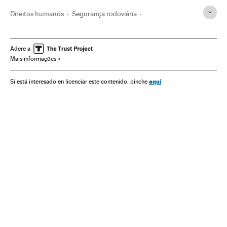
Direitos humanos
Segurança rodoviária
Comunidade de Madrid
Tráfego
Grupos sociais
Transporte
Espanha
Sociedade
Manuela Carmena
Adere a
Mais informações
Orgulho LGBT
Semáforos
Ativismo lgtbiq
Sinais trânsito
Lgtbi
Direitos civis
Ativismo
Madri
aquí
Si está interesado en licenciar este contenido, pinche
Prefeitura Madrid
Prefeituras
Governo municipal
Administração local
Política municipal
Administração pública
Política