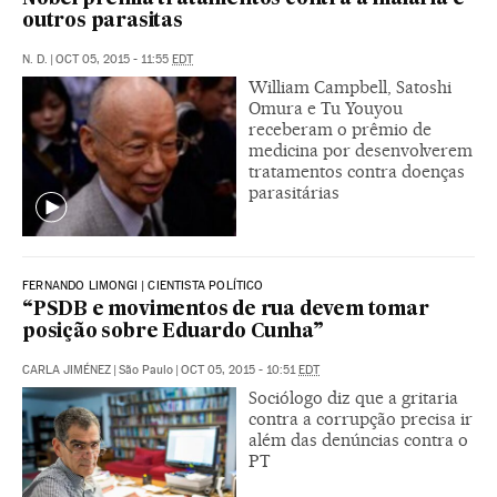
outros parasitas
N. D.
|
OCT 05, 2015 - 11:55
EDT
William Campbell, Satoshi
Omura e Tu Youyou
receberam o prêmio de
medicina por desenvolverem
tratamentos contra doenças
parasitárias
FERNANDO LIMONGI | CIENTISTA POLÍTICO
“PSDB e movimentos de rua devem tomar
posição sobre Eduardo Cunha”
CARLA JIMÉNEZ
|
São Paulo
|
OCT 05, 2015 - 10:51
EDT
Sociólogo diz que a gritaria
contra a corrupção precisa ir
além das denúncias contra o
PT