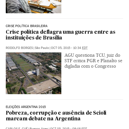
CRISE POLÍTICA BRASILEIRA
Crise política deflagra uma guerra entre as
instituições de Brasília
RODOLFO BORGES
|
São Paulo
|
OCT 05, 2015 - 10:34
EDT
AGU questiona TCU, juiz do
STF critica PGR e Planalto se
digladia com o Congresso
ELEIÇÕES ARGENTINA 2015
Pobreza, corrupção e ausência de Scioli
marcam debate na Argentina
CARLOS E. CUÉ
|
Buenos Aires
|
OCT 05, 2015 - 09:48
EDT