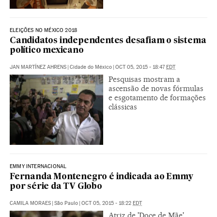
ELEIÇÕES NO MÉXICO 2018
Candidatos independentes desafiam o sistema
político mexicano
JAN MARTÍNEZ AHRENS
|
Cidade do México
|
OCT 05, 2015 - 18:47
EDT
Pesquisas mostram a
ascensão de novas fórmulas
e esgotamento de formações
clássicas
EMMY INTERNACIONAL
Fernanda Montenegro é indicada ao Emmy
por série da TV Globo
CAMILA MORAES
|
São Paulo
|
OCT 05, 2015 - 18:22
EDT
Atriz de 'Doce de Mãe'