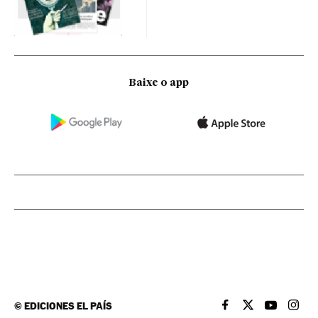
Baixe o app
©
EDICIONES EL PAÍS
EL PAÍS BRASIL EN
EL PAÍS BRASI
EL PAÍS B
EL PA