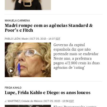
MANUELA CARMENA
Madri rompe com as agências Standard &
Poor’s e Fitch
PABLO LEÓN
|
Madri
|
OCT 05, 2015 - 14:07
EDT
Governo da capital
espanhola diz que não
pretende mais se endividar
Neste ano, a prefeitura
pagou 472.900 reais às duas
agências de 'rating'
FRIDA KAHLO
Lupe, Frida Kahlo e Diego: os anos loucos
J. MARTÍNEZ
|
Cidade do México
|
OCT 05, 2015 - 13:56
EDT