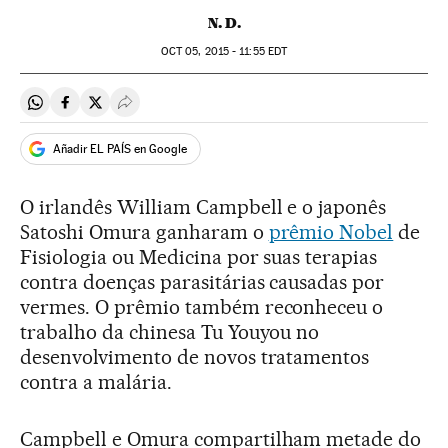
N. D.
OCT
05, 2015 - 11:55
EDT
Compartir en Whatsapp
Compartir en Facebook
Compartir en Twitter
Desplegar Redes Sociales
Añadir EL PAÍS en Google
O irlandês William Campbell e o japonês
Satoshi Omura ganharam o
prêmio Nobel
de
Fisiologia ou Medicina por suas terapias
contra doenças parasitárias causadas por
vermes. O prêmio também reconheceu o
trabalho da chinesa Tu Youyou no
desenvolvimento de novos tratamentos
contra a malária.
Campbell e Omura compartilham metade do