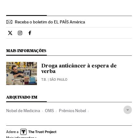
Receba o boletim do EL PAÍS América
Ciencia El País Brasil en Twitter
Ciencia El País Brasil en Instagram
Ciencia El País Brasil en Facebook
MAIS INFORMAÇÕES
Droga anticâncer à espera de
verba
T.B.
| SÃO PAULO
ARQUIVADO EM
Nobel de Medicina
OMS
Prêmios Nobel
Prêmios ciência
Prêmios
ONU
Saúde pública
Política sanitária
Organizações internacionais
Adere a