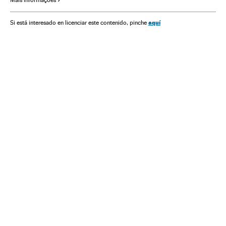
Mais informações
Relações exteriores
Previdência
Ciência
Cloroquina
Medicamentos
Farmácia
Medicina
Saúde
aquí
Si está interesado en licenciar este contenido, pinche