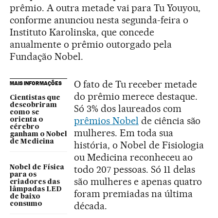
prêmio. A outra metade vai para Tu Youyou,
conforme anunciou nesta segunda-feira o
Instituto Karolinska, que concede
anualmente o prêmio outorgado pela
Fundação Nobel.
O fato de Tu receber metade
MAIS INFORMAÇÕES
do prêmio merece destaque.
Cientistas que
descobriram
Só 3% dos laureados com
como se
prêmios Nobel
de ciência são
orienta o
cérebro
mulheres. Em toda sua
ganham o Nobel
de Medicina
história, o Nobel de Fisiologia
ou Medicina reconheceu ao
todo 207 pessoas. Só 11 delas
Nobel de Física
para os
são mulheres e apenas quatro
criadores das
lâmpadas LED
foram premiadas na última
de baixo
década.
consumo