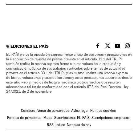
©
EDICIONES EL PAÍS
EL PAÍS BRASIL EN
EL PAÍS BRASI
EL PAÍS B
EL PA
EL PAÍS ejerce la oposición expresa frente al uso de sus obras y prestaciones en
la elaboración de revistas de prensa prevista en el artículo 32.1 del TRLPI;
también realiza la reserva expresa frente a la reproducción, distribución y
comunicación pública de sus trabajos y artículos sobre temas de actualidad
prevista en el artículo 33.1 del TRLPI; y, asimismo, realiza una reserva expresa
de las reproducciones y usos de las obras y otras prestaciones accesibles desde
este sitio web a medios de lectura mecánica u otros medios que resulten
adecuados a tal fin de conformidad con el artículo 67.3 del Real Decreto - ley
24/2021, de 2 de noviembre
Contacto
Venta de contenidos
Aviso legal
Política cookies
Política de privacidad
Mapa
Suscripciones EL PAÍS
Suscripciones empresas
RSS
Índice
Noticias de hoy