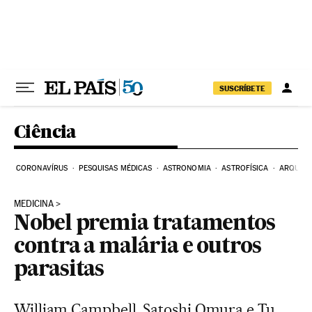
Pular para o conteúdo
SUSCRÍBETE
Ciência
CORONAVÍRUS
PESQUISAS MÉDICAS
ASTRONOMIA
ASTROFÍSICA
ARQUEO
MEDICINA
Nobel premia tratamentos
contra a malária e outros
parasitas
William Campbell, Satoshi Omura e Tu