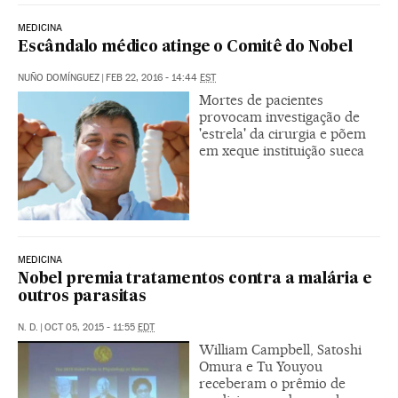
MEDICINA
Escândalo médico atinge o Comitê do Nobel
NUÑO DOMÍNGUEZ
|
FEB 22, 2016 - 14:44
EST
Mortes de pacientes
provocam investigação de
'estrela' da cirurgia e põem
em xeque instituição sueca
MEDICINA
Nobel premia tratamentos contra a malária e
outros parasitas
N. D.
|
OCT 05, 2015 - 11:55
EDT
William Campbell, Satoshi
Omura e Tu Youyou
receberam o prêmio de