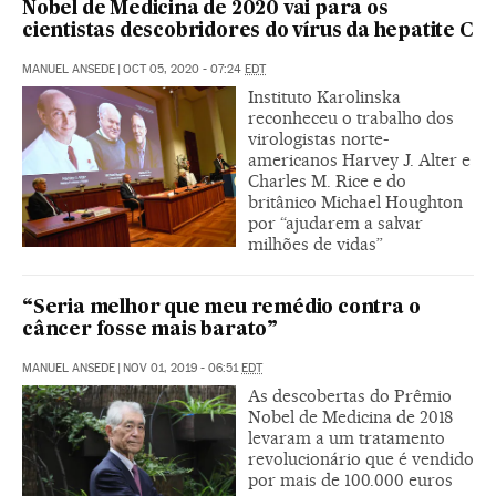
Nobel de Medicina de 2020 vai para os
cientistas descobridores do vírus da hepatite C
MANUEL ANSEDE
|
OCT 05, 2020 - 07:24
EDT
Instituto Karolinska
reconheceu o trabalho dos
virologistas norte-
americanos Harvey J. Alter e
Charles M. Rice e do
britânico Michael Houghton
por “ajudarem a salvar
milhões de vidas”
“Seria melhor que meu remédio contra o
câncer fosse mais barato”
MANUEL ANSEDE
|
NOV 01, 2019 - 06:51
EDT
As descobertas do Prêmio
Nobel de Medicina de 2018
levaram a um tratamento
revolucionário que é vendido
por mais de 100.000 euros