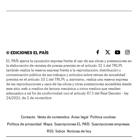
©
EDICIONES EL PAÍS
EL PAÍS BRASIL EN
EL PAÍS BRASI
EL PAÍS B
EL PA
EL PAÍS ejerce la oposición expresa frente al uso de sus obras y prestaciones en
la elaboración de revistas de prensa prevista en el artículo 32.1 del TRLPI;
también realiza la reserva expresa frente a la reproducción, distribución y
comunicación pública de sus trabajos y artículos sobre temas de actualidad
prevista en el artículo 33.1 del TRLPI; y, asimismo, realiza una reserva expresa
de las reproducciones y usos de las obras y otras prestaciones accesibles desde
este sitio web a medios de lectura mecánica u otros medios que resulten
adecuados a tal fin de conformidad con el artículo 67.3 del Real Decreto - ley
24/2021, de 2 de noviembre
Contacto
Venta de contenidos
Aviso legal
Política cookies
Política de privacidad
Mapa
Suscripciones EL PAÍS
Suscripciones empresas
RSS
Índice
Noticias de hoy