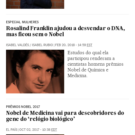
ESPECIAL MULHERES
Rosalind Franklin ajudou a desvendar o DNA,
mas ficou sem o Nobel
ISABEL VALDÉS
/
ISABEL RUBIO
|
FEB 20, 2018 - 14:59
EST
Estudos do qual ela
participou renderam a
cientistas homens prêmios
Nobel de Química e
Medicina.
PRÊMIOS NOBEL 2017
Nobel de Medicina vai para descobridores do
gene do ‘relógio biológico’
EL PAÍS
|
OCT 02, 2017 - 10:38
EDT