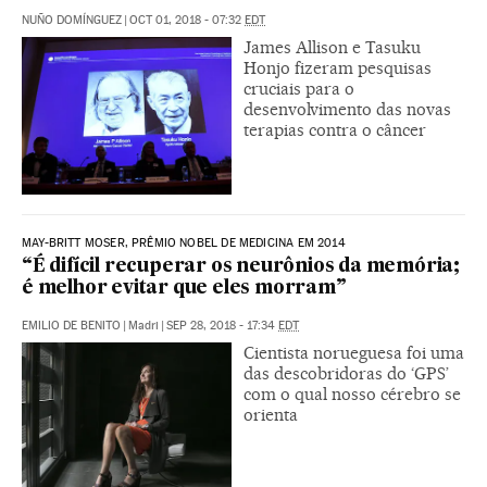
NUÑO DOMÍNGUEZ
|
OCT 01, 2018 - 07:32
EDT
James Allison e Tasuku
Honjo fizeram pesquisas
cruciais para o
desenvolvimento das novas
terapias contra o câncer
MAY-BRITT MOSER, PRÊMIO NOBEL DE MEDICINA EM 2014
“É difícil recuperar os neurônios da memória;
é melhor evitar que eles morram”
EMILIO DE BENITO
|
Madri
|
SEP 28, 2018 - 17:34
EDT
Cientista norueguesa foi uma
das descobridoras do ‘GPS’
com o qual nosso cérebro se
orienta