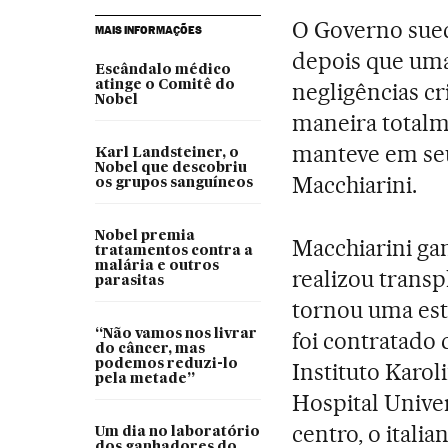
O Governo suec
MAIS INFORMAÇÕES
depois que uma
Escândalo médico
atinge o Comitê do
negligências cr
Nobel
maneira totalme
manteve em seu 
Karl Landsteiner, o
Nobel que descobriu
Macchiarini.
os grupos sanguíneos
Nobel premia
Macchiarini ga
tratamentos contra a
malária e outros
realizou transp
parasitas
tornou uma est
“Não vamos nos livrar
foi contratado
do câncer, mas
podemos reduzi-lo
Instituto Karo
pela metade”
Hospital Unive
centro, o italia
Um dia no laboratório
dos ganhadores do