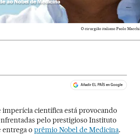
de ao Nobel de Medicina
O cirurgião italiano Paolo Macchia
Añadir EL PAÍS en Google
ales
 imperícia científica está provocando
enfrentadas pelo prestigioso Instituto
e entrega o
prêmio Nobel de Medicina
.