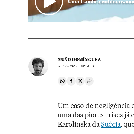
Uma fraude científica saco
NUÑO DOMÍNGUEZ
SEP
06, 2016 - 15:43
EDT
Compartir en Whatsapp
Compartir en Facebook
Compartir en Twitter
Desplegar Redes Soci
Um caso de negligência e
uma das piores crises já 
Karolinska da
Suécia
, qu