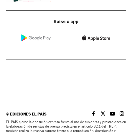
Baixe o app
©
EDICIONES EL PAÍS
EL PAÍS BRASIL EN
EL PAÍS BRASI
EL PAÍS B
EL PA
EL PAÍS ejerce la oposición expresa frente al uso de sus obras y prestaciones en
la elaboración de revistas de prensa prevista en el artículo 32.1 del TRLPI;
también realiza la reserva expresa frente a la reproducción, distribución y