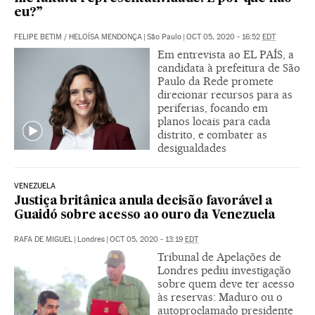
eu?”
FELIPE BETIM
/
HELOÍSA MENDONÇA
|
São Paulo
|
OCT 05, 2020 - 16:52
EDT
Em entrevista ao EL PAÍS, a
candidata à prefeitura de São
Paulo da Rede promete
direcionar recursos para as
periferias, focando em
planos locais para cada
distrito, e combater as
desigualdades
VENEZUELA
Justiça britânica anula decisão favorável a
Guaidó sobre acesso ao ouro da Venezuela
RAFA DE MIGUEL
|
Londres
|
OCT 05, 2020 - 13:19
EDT
Tribunal de Apelações de
Londres pediu investigação
sobre quem deve ter acesso
às reservas: Maduro ou o
autoproclamado presidente