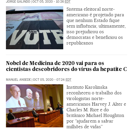
JORGE GALINDO
|
OCT 05, 2020 - 10:26
EDT
Sistema eleitoral norte-
americano é projetado para
que nenhum Estado fique
sem influência; ultimamente,
isso prejudicou os
democratas e beneficiou os
republicanos
Nobel de Medicina de 2020 vai para os
cientistas descobridores do vírus da hepatite C
MANUEL ANSEDE
|
OCT 05, 2020 - 07:24
EDT
Instituto Karolinska
reconheceu o trabalho dos
virologistas norte-
americanos Harvey J. Alter e
Charles M. Rice e do
britânico Michael Houghton
por “ajudarem a salvar
milhões de vidas”