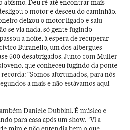
o abismo. Deu ré até encontrar mais
 desligou o motor e desceu do caminhão.
neiro deixou o motor ligado e saiu
o se via nada, só gente fugindo
 passou a noite, à espera de recuperar
cívico Buranello, um dos albergues
ase 500 desabrigados. Junto com Muller
esloveno, que conheceu fugindo da ponte
 recorda: “Somos afortunados, para nós
 segundos a mais e não estávamos aqui
ambém Daniele Dubbini. É músico e
tando para casa após um show. “Vi a
 de mim e não entendia bem o que