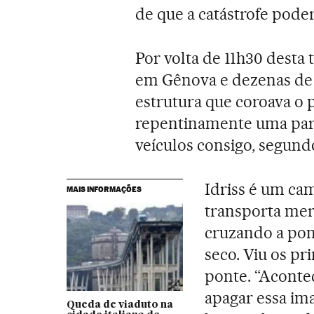
de que a catástrofe poderi
Por volta de 11h30 desta 
em Gênova e dezenas de
estrutura que coroava o
repentinamente uma part
veículos consigo, segund
Idriss é um ca
MAIS INFORMAÇÕES
transporta mer
cruzando a pont
seco. Viu os pr
ponte. “Aconte
apagar essa ima
Queda de viaduto na