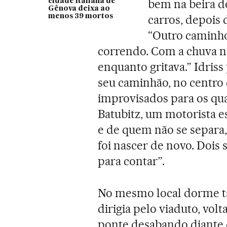
bem na beira d
cidade italiana de
Gênova deixa ao
menos 39 mortos
carros, depois
“Outro caminho
correndo. Com a chuva nã
enquanto gritava.” Idriss
seu caminhão, no centro 
improvisados para os qu
Batubitz, um motorista 
e de quem não se separa,
foi nascer de novo. Dois
para contar”.
No mesmo local dorme t
dirigia pelo viaduto, vol
ponte desabando diante