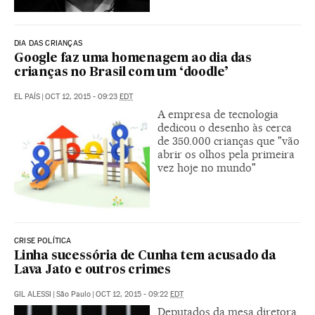
DIA DAS CRIANÇAS
Google faz uma homenagem ao dia das
crianças no Brasil com um ‘doodle’
EL PAÍS
|
OCT 12, 2015 - 09:23
EDT
A empresa de tecnologia
dedicou o desenho às cerca
de 350.000 crianças que "vão
abrir os olhos pela primeira
vez hoje no mundo"
CRISE POLÍTICA
Linha sucessória de Cunha tem acusado da
Lava Jato e outros crimes
GIL ALESSI
|
São Paulo
|
OCT 12, 2015 - 09:22
EDT
Deputados da mesa diretora