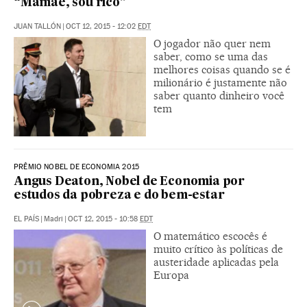
“Mamãe, sou rico”
JUAN TALLÓN
|
OCT 12, 2015 - 12:02
EDT
O jogador não quer nem
saber, como se uma das
melhores coisas quando se é
milionário é justamente não
saber quanto dinheiro você
tem
PRÊMIO NOBEL DE ECONOMIA 2015
Angus Deaton, Nobel de Economia por
estudos da pobreza e do bem-estar
EL PAÍS
|
Madri
|
OCT 12, 2015 - 10:58
EDT
O matemático escocês é
muito crítico às políticas de
austeridade aplicadas pela
Europa