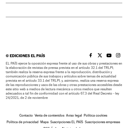
©
EDICIONES EL PAÍS
EL PAÍS BRASIL EN
EL PAÍS BRASI
EL PAÍS B
EL PA
EL PAÍS ejerce la oposición expresa frente al uso de sus obras y prestaciones en
la elaboración de revistas de prensa prevista en el artículo 32.1 del TRLPI;
también realiza la reserva expresa frente a la reproducción, distribución y
comunicación pública de sus trabajos y artículos sobre temas de actualidad
prevista en el artículo 33.1 del TRLPI; y, asimismo, realiza una reserva expresa
de las reproducciones y usos de las obras y otras prestaciones accesibles desde
este sitio web a medios de lectura mecánica u otros medios que resulten
adecuados a tal fin de conformidad con el artículo 67.3 del Real Decreto - ley
24/2021, de 2 de noviembre
Contacto
Venta de contenidos
Aviso legal
Política cookies
Política de privacidad
Mapa
Suscripciones EL PAÍS
Suscripciones empresas