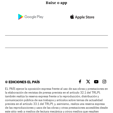
Baixe o app
©
EDICIONES EL PAÍS
EL PAÍS BRASIL EN
EL PAÍS BRASI
EL PAÍS B
EL PA
EL PAÍS ejerce la oposición expresa frente al uso de sus obras y prestaciones en
la elaboración de revistas de prensa prevista en el artículo 32.1 del TRLPI;
también realiza la reserva expresa frente a la reproducción, distribución y
comunicación pública de sus trabajos y artículos sobre temas de actualidad
prevista en el artículo 33.1 del TRLPI; y, asimismo, realiza una reserva expresa
de las reproducciones y usos de las obras y otras prestaciones accesibles desde
este sitio web a medios de lectura mecánica u otros medios que resulten