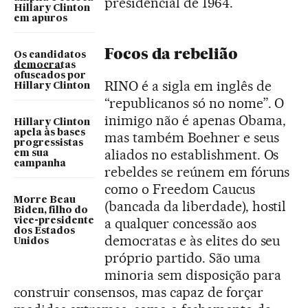
presidencial de 1964.
Hillary Clinton
em apuros
Focos da rebelião
Os candidatos
democratas
ofuscados por
RINO é a sigla em inglês de
Hillary Clinton
“republicanos só no nome”. O
inimigo não é apenas Obama,
Hillary Clinton
apela às bases
mas também Boehner e seus
progressistas
aliados no establishment. Os
em sua
campanha
rebeldes se reúnem em fóruns
como o Freedom Caucus
Morre Beau
(bancada da liberdade), hostil
Biden, filho do
a qualquer concessão aos
vice-presidente
dos Estados
democratas e às elites do seu
Unidos
próprio partido. São uma
minoria sem disposição para
construir consensos, mas capaz de forçar