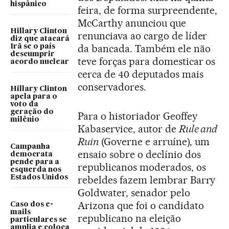
hispânico
feira, de forma surpreendente,
McCarthy anunciou que
Hillary Clinton
renunciava ao cargo de líder
diz que atacará
da bancada. Também ele não
Irã se o país
descumprir
teve forças para domesticar os
acordo nuclear
cerca de 40 deputados mais
conservadores.
Hillary Clinton
apela para o
voto da
geração do
Para o historiador Geoffey
milênio
Kabaservice, autor de
Rule and
Ruin
(Governe e arruíne), um
Campanha
ensaio sobre o declínio dos
democrata
pende para a
republicanos moderados, os
esquerda nos
Estados Unidos
rebeldes fazem lembrar Barry
Goldwater, senador pelo
Arizona que foi o candidato
Caso dos e-
mails
republicano na eleição
particulares se
amplia e coloca