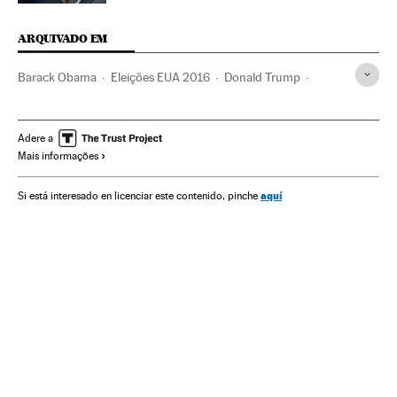
ARQUIVADO EM
Barack Obama
Eleições EUA 2016
Donald Trump
John Boehner
Partido Republicano EUA
Eleições EUA
Eleições presidenciais
Partidos políticos
Eleições
Adere a
Mais informações
Política
Estados Unidos
América do Norte
América
aquí
Si está interesado en licenciar este contenido, pinche