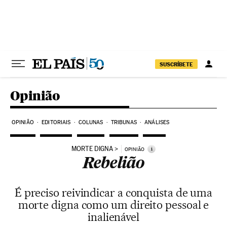
Pular para o conteúdo
SUSCRÍBETE
Opinião
OPINIÃO
EDITORIAIS
COLUNAS
TRIBUNAS
ANÁLISES
MORTE DIGNA
i
OPINIÃO
Rebelião
É preciso reivindicar a conquista de uma
morte digna como um direito pessoal e
inalienável