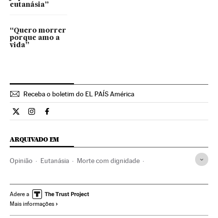
eutanásia”
“Quero morrer
porque amo a
vida”
Receba o boletim do EL PAÍS América
Opiniao El País Brasil en Twitter
Opiniao El País Brasil en Instagram
Opiniao El País Brasil en Facebook
ARQUIVADO EM
Opinião
Eutanásia
Morte com dignidade
Doentes terminais
Medicina paliativa
Doentes
Assistência sanitária
Especialidades médicas
Medicina
Adere a
Mais informações
Problemas sociais
Previdência
Sociedade
Saúde