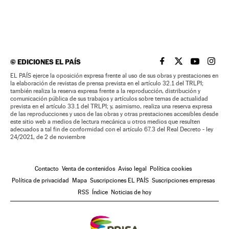
©
EDICIONES EL PAÍS
EL PAÍS BRASIL EN
EL PAÍS BRASI
EL PAÍS B
EL PA
EL PAÍS ejerce la oposición expresa frente al uso de sus obras y prestaciones en
la elaboración de revistas de prensa prevista en el artículo 32.1 del TRLPI;
también realiza la reserva expresa frente a la reproducción, distribución y
comunicación pública de sus trabajos y artículos sobre temas de actualidad
prevista en el artículo 33.1 del TRLPI; y, asimismo, realiza una reserva expresa
de las reproducciones y usos de las obras y otras prestaciones accesibles desde
este sitio web a medios de lectura mecánica u otros medios que resulten
adecuados a tal fin de conformidad con el artículo 67.3 del Real Decreto - ley
24/2021, de 2 de noviembre
Contacto
Venta de contenidos
Aviso legal
Política cookies
Política de privacidad
Mapa
Suscripciones EL PAÍS
Suscripciones empresas
RSS
Índice
Noticias de hoy