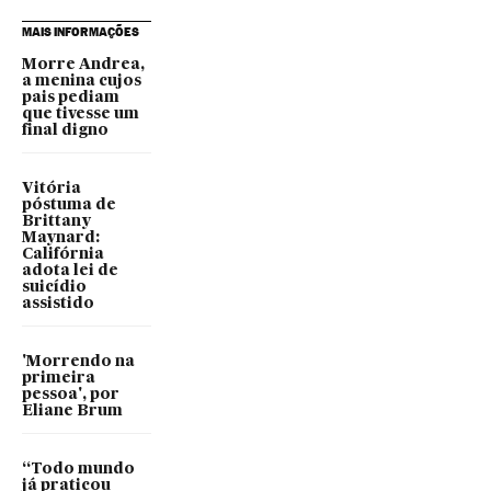
MAIS INFORMAÇÕES
Morre Andrea,
a menina cujos
pais pediam
que tivesse um
final digno
Vitória
póstuma de
Brittany
Maynard:
Califórnia
adota lei de
suicídio
assistido
'Morrendo na
primeira
pessoa', por
Eliane Brum
“Todo mundo
já praticou