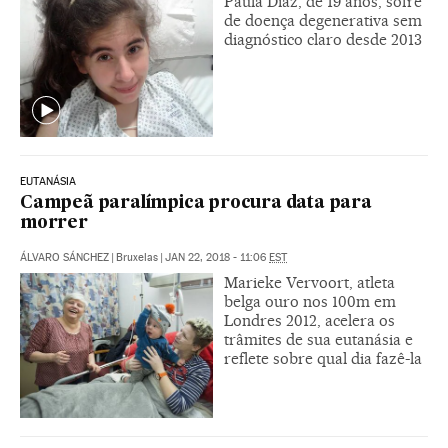
Paula Díaz, de 19 anos, sofre
de doença degenerativa sem
diagnóstico claro desde 2013
EUTANÁSIA
Campeã paralímpica procura data para
morrer
ÁLVARO SÁNCHEZ
|
Bruxelas
|
JAN 22, 2018 - 11:06
EST
Marieke Vervoort, atleta
belga ouro nos 100m em
Londres 2012, acelera os
trâmites de sua eutanásia e
reflete sobre qual dia fazê-la