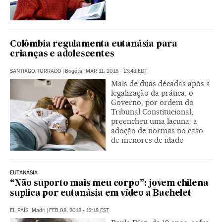
Colômbia regulamenta eutanásia para
crianças e adolescentes
SANTIAGO TORRADO
|
Bogotá
|
MAR 11, 2018 - 13:41
EDT
Mais de duas décadas após a
legalização da prática, o
Governo, por ordem do
Tribunal Constitucional,
preencheu uma lacuna: a
adoção de normas no caso
de menores de idade
EUTANÁSIA
“Não suporto mais meu corpo”: jovem chilena
suplica por eutanásia em vídeo a Bachelet
EL PAÍS
|
Madri
|
FEB 08, 2018 - 12:18
EST