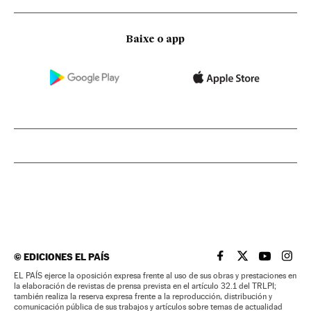
Baixe o app
©
EDICIONES EL PAÍS
EL PAÍS BRASIL EN
EL PAÍS BRASI
EL PAÍS B
EL PA
EL PAÍS ejerce la oposición expresa frente al uso de sus obras y prestaciones en
la elaboración de revistas de prensa prevista en el artículo 32.1 del TRLPI;
también realiza la reserva expresa frente a la reproducción, distribución y
comunicación pública de sus trabajos y artículos sobre temas de actualidad