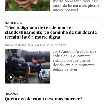
morte. Só assim viverá esse
amor da forma mais plena e
inteira possível
MORTE DIGNA
“Fico indignado de ter de morrer
clandestinamente”: o caminho de um doente
terminal até a morte digna
EMILIO DE BENITO
|
Madri
|
APR 06, 2017 - 17:20
EDT
José Antonio Arrabal, que
sofria de ELA, cometeu
suicídio porque queria
decidir em que momento
deixar de viver
EUTANÁSIA
Quem decide como devemos morrer?