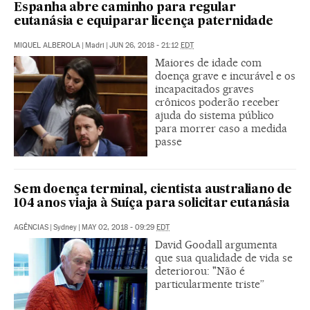
Espanha abre caminho para regular
eutanásia e equiparar licença paternidade
MIQUEL ALBEROLA
|
Madri
|
JUN 26, 2018 - 21:12
EDT
Maiores de idade com
doença grave e incurável e os
incapacitados graves
crônicos poderão receber
ajuda do sistema público
para morrer caso a medida
passe
Sem doença terminal, cientista australiano de
104 anos viaja à Suíça para solicitar eutanásia
AGÊNCIAS
|
Sydney
|
MAY 02, 2018 - 09:29
EDT
David Goodall argumenta
que sua qualidade de vida se
deteriorou: "Não é
particularmente triste”