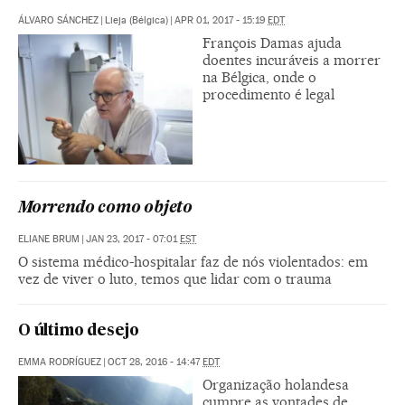
ÁLVARO SÁNCHEZ
|
Lieja (Bélgica)
|
APR 01, 2017 - 15:19
EDT
François Damas ajuda
doentes incuráveis a morrer
na Bélgica, onde o
procedimento é legal
Morrendo como objeto
ELIANE BRUM
|
JAN 23, 2017 - 07:01
EST
O sistema médico-hospitalar faz de nós violentados: em
vez de viver o luto, temos que lidar com o trauma
O último desejo
EMMA RODRÍGUEZ
|
OCT 28, 2016 - 14:47
EDT
Organização holandesa
cumpre as vontades de