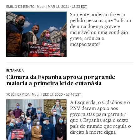
EMILIO DE BENITO
|
Madri
|
MAR 18, 2021 - 13:23
EDT
Somente poderão fazer o
pedido pessoas que “sofram
de uma doença grave e
incurável ou uma condição
grave, crônica e
incapacitante”
EUTANÁSIA
Câmara da Espanha aprova por grande
maioria a primeira lei de eutanásia
XOSÉ HERMIDA
|
Madri
|
DEC 17, 2020 - 16:46
EST
A Esquerda, o Cidadãos e o
PNV deram apoio aos
governistas para permitir
que a Espanha seja o sexto
país do mundo que regula o
direito à morte digna