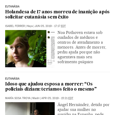
EUTANÁSIA
Holandesa de 17 anos morreu de inanição após
solicitar eutanásia sem êxito
ISABEL FERRER
|
Haya
|
JUN 05, 2019 - 17:17
EDT
Noa Pothoven estava sob
cuidados de médicos e
centros de atendimento a
menores. Antes de morrer,
pediu ajuda porque não
aguentava mais seu
sofrimento psíquico
EUTANÁSIA
Idoso que ajudou esposa a morrer: “Os
policiais diziam: teríamos feito o mesmo”
MARÍA SOSA TROYA
|
Madri
|
APR 05, 2019 - 15:21
EDT
Ángel Hernández, detido por
ajudar sua mulher no
suicídio na Espanha, pede