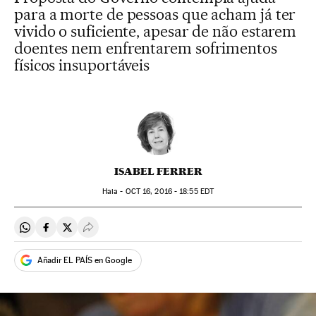
para a morte de pessoas que acham já ter
vivido o suficiente, apesar de não estarem
doentes nem enfrentarem sofrimentos
físicos insuportáveis
ISABEL FERRER
Haia -
OCT
16, 2016 - 18:55
EDT
Compartir en Whatsapp
Compartir en Facebook
Compartir en Twitter
Desplegar Redes Sociales
Añadir EL PAÍS en Google