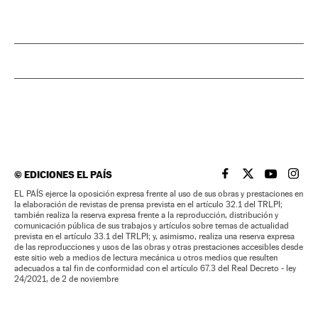
©
EDICIONES EL PAÍS
EL PAÍS BRASIL EN
EL PAÍS BRASI
EL PAÍS B
EL PA
EL PAÍS ejerce la oposición expresa frente al uso de sus obras y prestaciones en
la elaboración de revistas de prensa prevista en el artículo 32.1 del TRLPI;
también realiza la reserva expresa frente a la reproducción, distribución y
comunicación pública de sus trabajos y artículos sobre temas de actualidad
prevista en el artículo 33.1 del TRLPI; y, asimismo, realiza una reserva expresa
de las reproducciones y usos de las obras y otras prestaciones accesibles desde
este sitio web a medios de lectura mecánica u otros medios que resulten
adecuados a tal fin de conformidad con el artículo 67.3 del Real Decreto - ley
24/2021, de 2 de noviembre