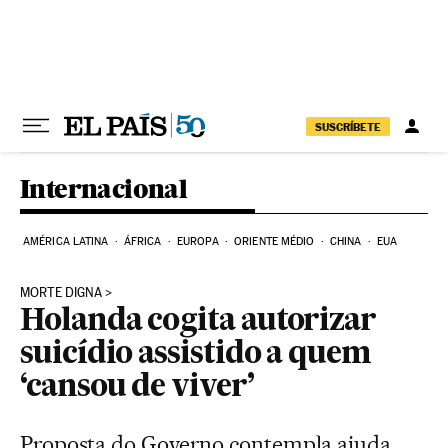
Pular para o conteúdo
SUSCRÍBETE
Internacional
AMÉRICA LATINA
ÁFRICA
EUROPA
ORIENTE MÉDIO
CHINA
EUA
MORTE DIGNA
Holanda cogita autorizar
suicídio assistido a quem
‘cansou de viver’
Proposta do Governo contempla ajuda