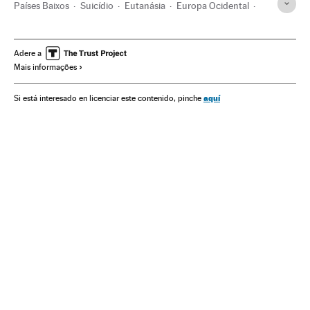
Países Baixos
Suicídio
Eutanásia
Europa Ocidental
Doenças
Europa
Morte com dignidade
Doentes terminais
Medicina paliativa
Doentes
Adere a
Mais informações
Assistência sanitária
Especialidades médicas
Medicina
Problemas sociais
Previdência
Sociedade
Saúde
aquí
Si está interesado en licenciar este contenido, pinche