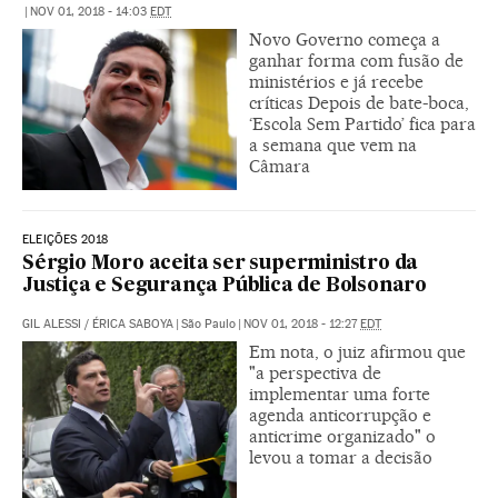
|
NOV 01, 2018 - 14:03
EDT
Novo Governo começa a
ganhar forma com fusão de
ministérios e já recebe
críticas Depois de bate-boca,
‘Escola Sem Partido’ fica para
a semana que vem na
Câmara
ELEIÇÕES 2018
Sérgio Moro aceita ser superministro da
Justiça e Segurança Pública de Bolsonaro
GIL ALESSI
/
ÉRICA SABOYA
|
São Paulo
|
NOV 01, 2018 - 12:27
EDT
Em nota, o juiz afirmou que
"a perspectiva de
implementar uma forte
agenda anticorrupção e
anticrime organizado" o
levou a tomar a decisão