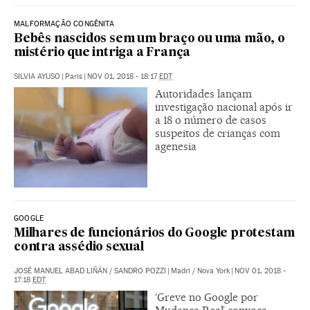
MALFORMAÇÃO CONGÊNITA
Bebês nascidos sem um braço ou uma mão, o
mistério que intriga a França
SILVIA AYUSO
|
Paris
|
NOV 01, 2018 - 18:17
EDT
Autoridades lançam
investigação nacional após ir
a 18 o número de casos
suspeitos de crianças com
agenesia
GOOGLE
Milhares de funcionários do Google protestam
contra assédio sexual
JOSÉ MANUEL ABAD LIÑÁN
/
SANDRO POZZI
|
Madri / Nova York
|
NOV 01, 2018 -
17:18
EDT
‘Greve no Google por