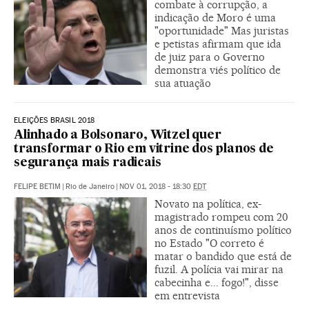
combate à corrupção, a
indicação de Moro é uma
"oportunidade" Mas juristas
e petistas afirmam que ida
de juiz para o Governo
demonstra viés político de
sua atuação
ELEIÇÕES BRASIL 2018
Alinhado a Bolsonaro, Witzel quer
transformar o Rio em vitrine dos planos de
segurança mais radicais
FELIPE BETIM
|
Rio de Janeiro
|
NOV 01, 2018 - 18:30
EDT
Novato na política, ex-
magistrado rompeu com 20
anos de continuísmo político
no Estado "O correto é
matar o bandido que está de
fuzil. A polícia vai mirar na
cabecinha e... fogo!", disse
em entrevista