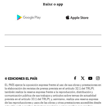
Baixe o app
©
EDICIONES EL PAÍS
EL PAÍS BRASIL EN
EL PAÍS BRASI
EL PAÍS B
EL PA
EL PAÍS ejerce la oposición expresa frente al uso de sus obras y prestaciones en
la elaboración de revistas de prensa prevista en el artículo 32.1 del TRLPI;
también realiza la reserva expresa frente a la reproducción, distribución y
comunicación pública de sus trabajos y artículos sobre temas de actualidad
prevista en el artículo 33.1 del TRLPI; y, asimismo, realiza una reserva expresa
de las reproducciones y usos de las obras y otras prestaciones accesibles desde