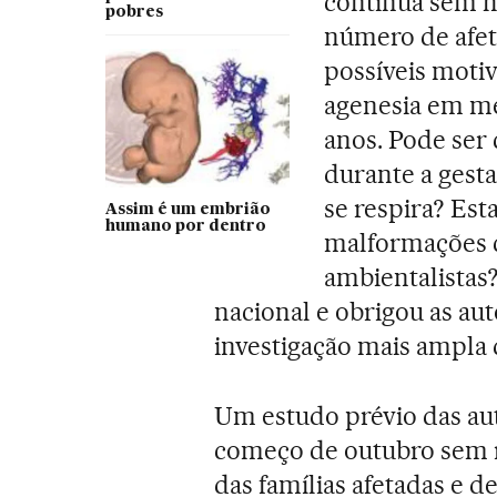
continua sem h
pobres
número de afet
possíveis motiv
agenesia em m
anos. Pode ser
durante a gest
se respira? Est
Assim é um embrião
humano por dentro
malformações c
ambientalistas
nacional e obrigou as a
investigação mais ampla 
Um estudo prévio das au
começo de outubro sem re
das famílias afetadas e de