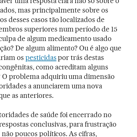
aver uma resposta clara não só sobre o
ados, mas principalmente sobre os
os desses casos tão localizados de
embros superiores num período de 15
 culpa de algum medicamento usado
ação? De algum alimento? Ou é algo que
ariam os
pesticidas
por trás destas
ongênitas, como acreditam alguns
? O problema adquiriu uma dimensão
utoridades a anunciarem uma nova
que as anteriores.
toridades de saúde foi encerrado no
spostas conclusivas, para frustração
 não poucos políticos. As cifras,