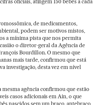
ifras oficiais, atingem 150 bebês a cada
cromossômica, de medicamentos,
iental, podem ser motivos mistos,
s a mínima pista que nos permita
casião o diretor-geral da Agência de
 François Bourdillon. O mesmo que
anas mais tarde, confirmou que está
 investigação, desta vez em nível
, a mesma agência confirmou que estão
veis casos adicionais em Ain, o que
 bebês nascidos sem um braço, antebraço