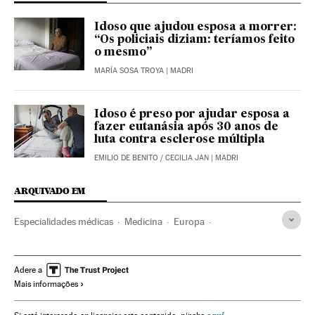
Idoso que ajudou esposa a morrer:
“Os policiais diziam: teríamos feito
o mesmo”
MARÍA SOSA TROYA
| MADRI
Idoso é preso por ajudar esposa a
fazer eutanásia após 30 anos de
luta contra esclerose múltipla
EMILIO DE BENITO
/
CECILIA JAN
| MADRI
ARQUIVADO EM
Especialidades médicas
Medicina
Europa
Problemas sociais
Previdência
Sociedade
Saúde
Vincent Lambert
Eutanásia
Morte com dignidade
Adere a
Mais informações
Doentes terminais
França
Medicina paliativa
Doentes
Europa Ocidental
Assistência sanitária