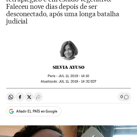
Faleceu nove dias depois de ser
desconectado, após uma longa batalha
judicial
SILVIA AYUSO
París -
JUL
11, 2019 - 14:10
atualizado:
JUL
11, 2019 - 14:32
EDT
0
Compartir en Whatsapp
Compartir en Facebook
Compartir en Twitter
Desplegar Redes Sociales
Comen
Añadir EL PAÍS en Google