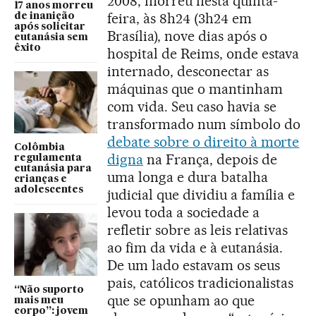
2008, morreu nesta quinta-
17 anos morreu
feira, às 8h24 (3h24 em
de inanição
após solicitar
Brasília), nove dias após o
eutanásia sem
êxito
hospital de Reims, onde estava
internado, desconectar as
máquinas que o mantinham
com vida. Seu caso havia se
transformado num símbolo do
debate sobre o direito à morte
Colômbia
digna
na França, depois de
regulamenta
eutanásia para
uma longa e dura batalha
crianças e
adolescentes
judicial que dividiu a família e
levou toda a sociedade a
refletir sobre as leis relativas
ao fim da vida e à eutanásia.
De um lado estavam os seus
pais, católicos tradicionalistas
“Não suporto
que se opunham ao que
mais meu
corpo”: jovem