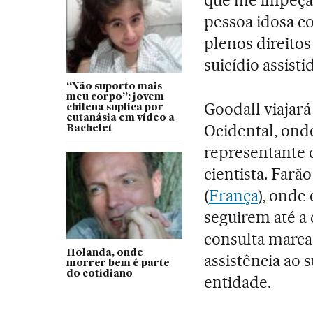
que me impeça
pessoa idosa c
plenos direitos
suicídio assisti
“Não suporto mais
meu corpo”: jovem
Goodall viajará
chilena suplica por
eutanásia em vídeo a
Ocidental, ond
Bachelet
representante 
cientista. Far
(
França
), onde 
seguirem até a 
consulta marca
Holanda, onde
assistência ao 
morrer bem é parte
do cotidiano
entidade.