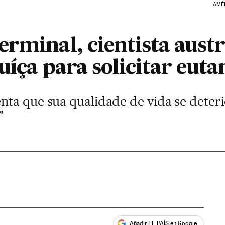
AMÉ
rminal, cientista austr
Suíça para solicitar euta
ta que sua qualidade de vida se deteri
”
Añadir EL PAÍS en Google