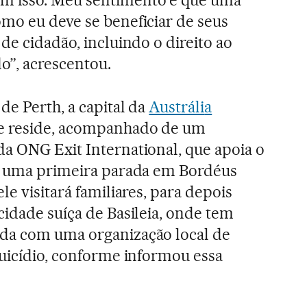
m isso. Meu sentimento é que uma
omo eu deve se beneficiar de seus
 de cidadão, incluindo o direito ao
do”, acrescentou.
 de Perth, a capital da
Austráli
a
e reside, acompanhado de um
da ONG Exit International, que apoia o
ão uma primeira parada em Bordéus
ele visitará familiares, para depois
cidade suíça de Basileia, onde tem
da com uma organização local de
suicídio, conforme informou essa