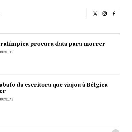
a
Internacional El Pa
Internacional
Internac
ralímpica procura data para morrer
BRUXELAS
abafo da escritora que viajou à Bélgica
er
BRUXELAS