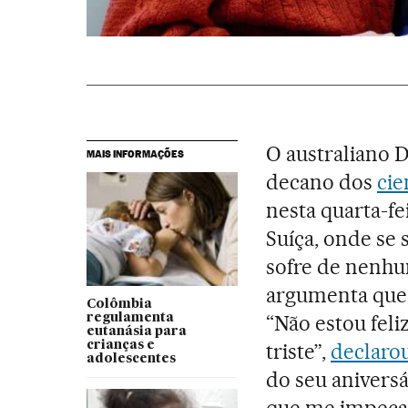
O australiano D
MAIS INFORMAÇÕES
decano dos
cie
nesta quarta-fe
Suíça, onde se
sofre de nenhu
argumenta que 
Colômbia
“Não estou feli
regulamenta
eutanásia para
crianças e
triste”,
declarou
adolescentes
do seu aniversá