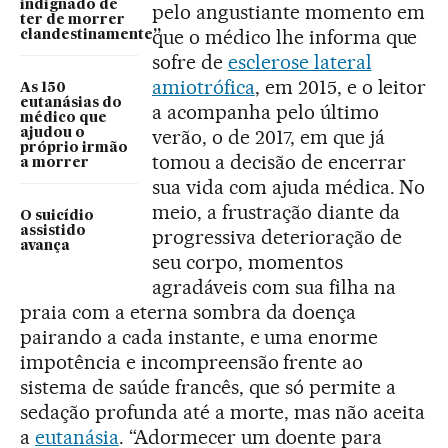
indignado de
pelo angustiante momento em
ter de morrer
que o médico lhe informa que
clandestinamente”
sofre de
esclerose lateral
amiotrófica
, em 2015, e o leitor
As 150
eutanásias do
a acompanha pelo último
médico que
verão, o de 2017, em que já
ajudou o
próprio irmão
tomou a decisão de encerrar
a morrer
sua vida com ajuda médica. No
meio, a frustração diante da
O suicídio
assistido
progressiva deterioração de
avança
seu corpo, momentos
agradáveis com sua filha na
praia com a eterna sombra da doença
pairando a cada instante, e uma enorme
impotência e incompreensão frente ao
sistema de saúde francês, que só permite a
sedação profunda até a morte, mas não aceita
a
eutanásia
. “Adormecer um doente para