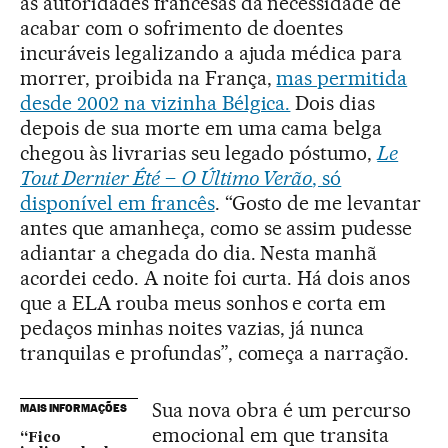
as autoridades francesas da necessidade de
acabar com o sofrimento de doentes
incuráveis legalizando a ajuda médica para
morrer, proibida na França,
mas permitida
desde 2002 na vizinha Bélgica.
Dois dias
depois de sua morte em uma cama belga
chegou às livrarias seu legado póstumo,
Le
Tout Dernier Été
–
O Último Verão
, só
disponível em francês
. “Gosto de me levantar
antes que amanheça, como se assim pudesse
adiantar a chegada do dia. Nesta manhã
acordei cedo. A noite foi curta. Há dois anos
que a ELA rouba meus sonhos e corta em
pedaços minhas noites vazias, já nunca
tranquilas e profundas”, começa a narração.
Sua nova obra é um percurso
MAIS INFORMAÇÕES
emocional em que transita
“Fico