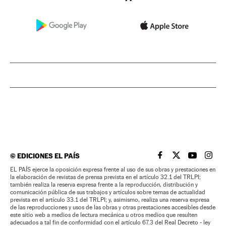
©
EDICIONES EL PAÍS
EL PAÍS BRASIL EN
EL PAÍS BRASI
EL PAÍS B
EL PA
EL PAÍS ejerce la oposición expresa frente al uso de sus obras y prestaciones en
la elaboración de revistas de prensa prevista en el artículo 32.1 del TRLPI;
también realiza la reserva expresa frente a la reproducción, distribución y
comunicación pública de sus trabajos y artículos sobre temas de actualidad
prevista en el artículo 33.1 del TRLPI; y, asimismo, realiza una reserva expresa
de las reproducciones y usos de las obras y otras prestaciones accesibles desde
este sitio web a medios de lectura mecánica u otros medios que resulten
adecuados a tal fin de conformidad con el artículo 67.3 del Real Decreto - ley