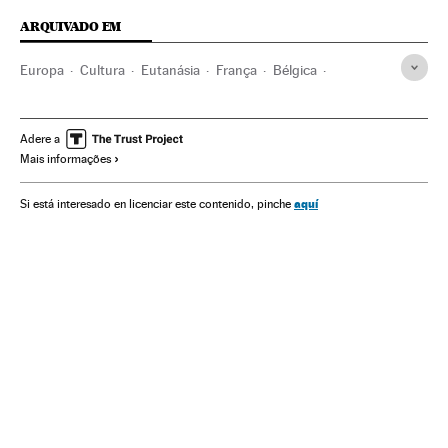
ARQUIVADO EM
Europa
Cultura
Eutanásia
França
Bélgica
Europa Ocidental
Livros
Morte com dignidade
Doentes terminais
Medicina paliativa
Doentes
Adere a
Mais informações
Assistência sanitária
Especialidades médicas
Medicina
Problemas sociais
Previdência
Sociedade
Saúde
aquí
Si está interesado en licenciar este contenido, pinche
Mundo Global
Blogs