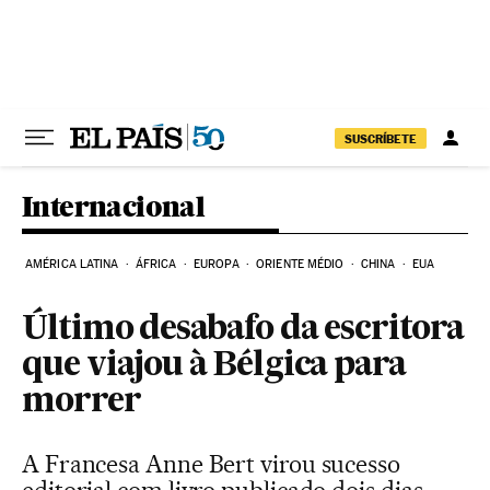
Pular para o conteúdo
SUSCRÍBETE
Internacional
AMÉRICA LATINA
ÁFRICA
EUROPA
ORIENTE MÉDIO
CHINA
EUA
Último desabafo da escritora
que viajou à Bélgica para
morrer
A Francesa Anne Bert virou sucesso