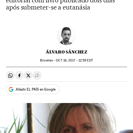
editorial com livro publicado dois dias
após submeter-se a eutanásia
ÁLVARO SÁNCHEZ
Bruxelas -
OCT
16, 2017 - 12:59
EDT
Compartir en Whatsapp
Compartir en Facebook
Compartir en Twitter
Desplegar Redes Sociales
Añadir EL PAÍS en Google