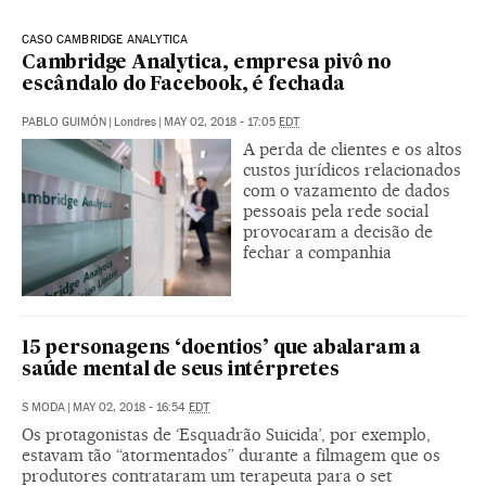
CASO CAMBRIDGE ANALYTICA
Cambridge Analytica, empresa pivô no
escândalo do Facebook, é fechada
PABLO GUIMÓN
|
Londres
|
MAY 02, 2018 - 17:05
EDT
A perda de clientes e os altos
custos jurídicos relacionados
com o vazamento de dados
pessoais pela rede social
provocaram a decisão de
fechar a companhia
15 personagens ‘doentios’ que abalaram a
saúde mental de seus intérpretes
S MODA
|
MAY 02, 2018 - 16:54
EDT
Os protagonistas de ‘Esquadrão Suicida’, por exemplo,
estavam tão “atormentados” durante a filmagem que os
produtores contrataram um terapeuta para o set