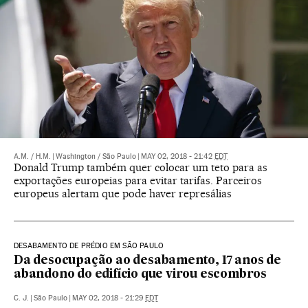
A.M.
/
H.M.
|
Washington / São Paulo
|
MAY 02, 2018 - 21:42
EDT
Donald Trump também quer colocar um teto para as
exportações europeias para evitar tarifas. Parceiros
europeus alertam que pode haver represálias
DESABAMENTO DE PRÉDIO EM SÃO PAULO
Da desocupação ao desabamento, 17 anos de
abandono do edifício que virou escombros
C. J.
|
São Paulo
|
MAY 02, 2018 - 21:29
EDT