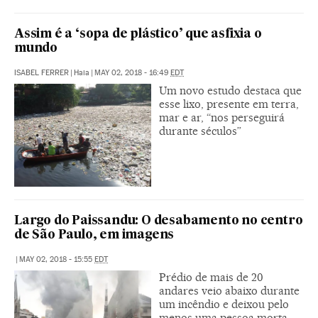
Assim é a ‘sopa de plástico’ que asfixia o
mundo
ISABEL FERRER
|
Haia
|
MAY 02, 2018 - 16:49
EDT
Um novo estudo destaca que
esse lixo, presente em terra,
mar e ar, “nos perseguirá
durante séculos”
Largo do Paissandu: O desabamento no centro
de São Paulo, em imagens
|
MAY 02, 2018 - 15:55
EDT
Prédio de mais de 20
andares veio abaixo durante
um incêndio e deixou pelo
menos uma pessoa morta