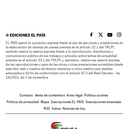
©
EDICIONES EL PAÍS
EL PAÍS BRASIL EN
EL PAÍS BRASI
EL PAÍS B
EL PA
EL PAÍS ejerce la oposición expresa frente al uso de sus obras y prestaciones en
la elaboración de revistas de prensa prevista en el artículo 32.1 del TRLPI;
también realiza la reserva expresa frente a la reproducción, distribución y
comunicación pública de sus trabajos y artículos sobre temas de actualidad
prevista en el artículo 33.1 del TRLPI; y, asimismo, realiza una reserva expresa
de las reproducciones y usos de las obras y otras prestaciones accesibles desde
este sitio web a medios de lectura mecánica u otros medios que resulten
adecuados a tal fin de conformidad con el artículo 67.3 del Real Decreto - ley
24/2021, de 2 de noviembre
Contacto
Venta de contenidos
Aviso legal
Política cookies
Política de privacidad
Mapa
Suscripciones EL PAÍS
Suscripciones empresas
RSS
Índice
Noticias de hoy