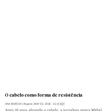
O cabelo como forma de resistência
ANA MARCOS
|
Bogotá
|
MAY 02, 2018 - 21:13
EDT
Após 16 anos alisando o cabelo, a jornalista negra Mábel