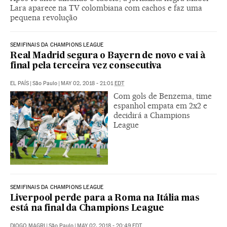
Lara aparece na TV colombiana com cachos e faz uma
pequena revolução
SEMIFINAIS DA CHAMPIONS LEAGUE
Real Madrid segura o Bayern de novo e vai à
final pela terceira vez consecutiva
EL PAÍS
|
São Paulo
|
MAY 02, 2018 - 21:01
EDT
Com gols de Benzema, time
espanhol empata em 2x2 e
decidirá a Champions
League
SEMIFINAIS DA CHAMPIONS LEAGUE
Liverpool perde para a Roma na Itália mas
está na final da Champions League
DIOGO MAGRI
|
São Paulo
|
MAY 02, 2018 - 20:49
EDT