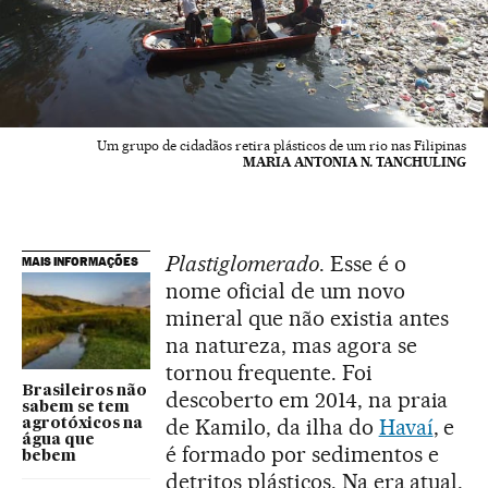
Um grupo de cidadãos retira plásticos de um rio nas Filipinas
MARIA ANTONIA N. TANCHULING
Plastiglomerado
. Esse é o
MAIS INFORMAÇÕES
nome oficial de um novo
mineral que não existia antes
na natureza, mas agora se
tornou frequente. Foi
Brasileiros não
descoberto em 2014, na praia
sabem se tem
de Kamilo, da ilha do
Havaí
, e
agrotóxicos na
água que
é formado por sedimentos e
bebem
detritos plásticos. Na era atual,