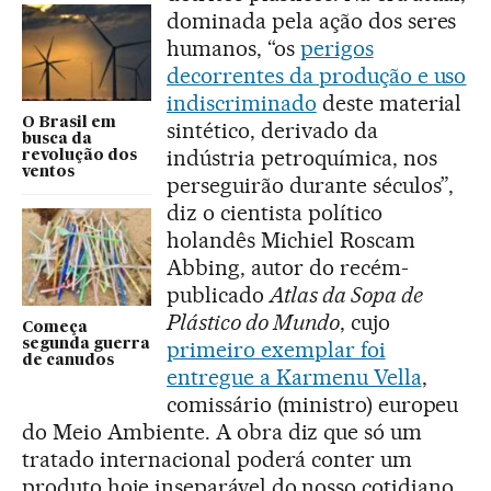
dominada pela ação dos seres
humanos, “os
perigos
decorrentes da produção e uso
indiscriminado
deste material
O Brasil em
sintético, derivado da
busca da
indústria petroquímica, nos
revolução dos
ventos
perseguirão durante séculos”,
diz o cientista político
holandês Michiel Roscam
Abbing, autor do recém-
publicado
Atlas da Sopa de
Plástico do Mundo
, cujo
Começa
segunda guerra
primeiro exemplar foi
de canudos
entregue a Karmenu Vella
,
comissário (ministro) europeu
do Meio Ambiente. A obra diz que só um
tratado internacional poderá conter um
produto hoje inseparável do nosso cotidiano.