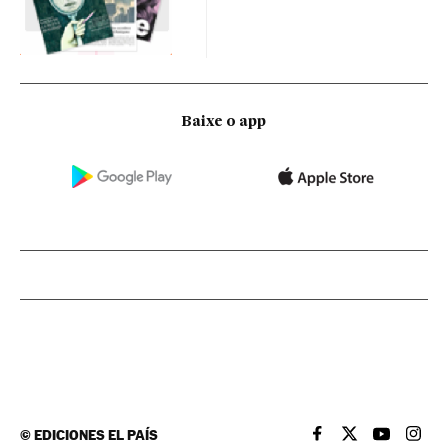
Baixe o app
©
EDICIONES EL PAÍS
EL PAÍS BRASIL EN
EL PAÍS BRASI
EL PAÍS B
EL PA