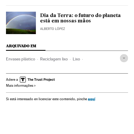
Dia da Terra: o futuro do planeta
está em nossas mãos
ALBERTO LÓPEZ
ARQUIVADO EM
Envases plástico
Reciclagem lixo
Lixo
Resíduos urbanos
Reciclagem
Oceanos e mares
Resíduos
Espaços naturais
Proteção ambiental
Adere a
Mais informações
Problemas ambientais
Água
Meio ambiente
Planeta Futuro
aquí
Si está interesado en licenciar este contenido, pinche