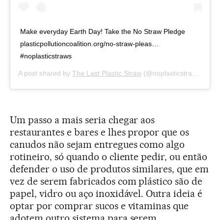
Make everyday Earth Day! Take the No Straw Pledge
plasticpollutioncoalition.org/no-straw-pleas…
#noplasticstraws
A post shared by
The Last Plastic Straw
(@noplasticstraws) on
A
Um passo a mais seria chegar aos
restaurantes e bares e lhes propor que os
canudos não sejam entregues como algo
rotineiro, só quando o cliente pedir, ou então
defender o uso de produtos similares, que em
vez de serem fabricados com plástico são de
papel, vidro ou aço inoxidável. Outra ideia é
optar por comprar sucos e vitaminas que
adotem outro sistema para serem