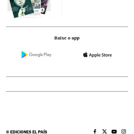
Baixe o app
©
EDICIONES EL PAÍS
EL PAÍS BRASIL EN
EL PAÍS BRASI
EL PAÍS B
EL PA