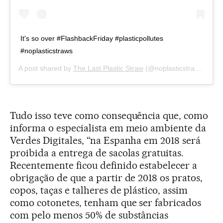
It's so over #FlashbackFriday #plasticpollutes
#noplasticstraws
A post shared by
The Last Plastic Straw
(@noplasticstraws) on
D
Tudo isso teve como consequência que, como
informa o especialista em meio ambiente da
Verdes Digitales, “na Espanha em 2018 será
proibida a entrega de sacolas gratuitas.
Recentemente ficou definido estabelecer a
obrigação de que a partir de 2018 os pratos,
copos, taças e talheres de plástico, assim
como cotonetes, tenham que ser fabricados
com pelo menos 50% de substâncias