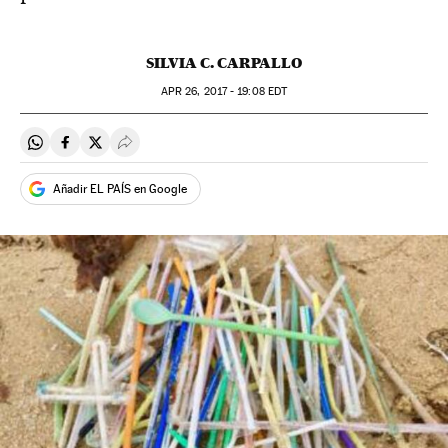
SILVIA C. CARPALLO
APR
26, 2017 - 19:08
EDT
Compartir en Whatsapp
Compartir en Facebook
Compartir en Twitter
Desplegar Redes Sociales
Añadir EL PAÍS en Google