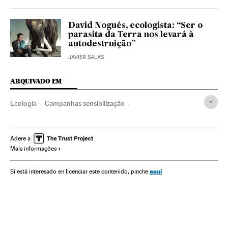
David Nogués, ecologista: “Ser o
parasita da Terra nos levará à
autodestruição”
JAVIER SALAS
ARQUIVADO EM
Ecologia
Campanhas sensibilização
Campanhas publicitárias
Publicidade
Desenvolvimento sustentável
Meios comunicação
Adere a
Mais informações
Meio ambiente
Sociedade
Comunicação
Ciência
aquí
Si está interesado en licenciar este contenido, pinche