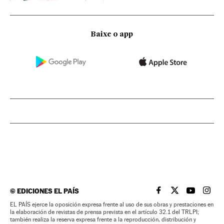
Baixe o app
©
EDICIONES EL PAÍS
EL PAÍS BRASIL EN
EL PAÍS BRASI
EL PAÍS B
EL PA
EL PAÍS ejerce la oposición expresa frente al uso de sus obras y prestaciones en
la elaboración de revistas de prensa prevista en el artículo 32.1 del TRLPI;
también realiza la reserva expresa frente a la reproducción, distribución y