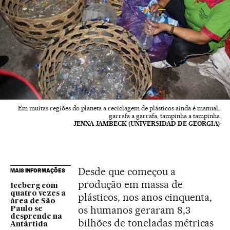
Em muitas regiões do planeta a reciclagem de plásticos ainda é manual,
garrafa a garrafa, tampinha a tampinha
JENNA JAMBECK (UNIVERSIDAD DE GEORGIA)
Desde que começou a
MAIS INFORMAÇÕES
produção em massa de
Iceberg com
quatro vezes a
plásticos, nos anos cinquenta,
área de São
os humanos geraram 8,3
Paulo se
desprende na
bilhões de toneladas métricas
Antártida