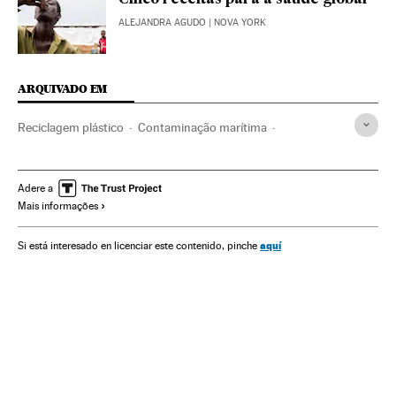
ALEJANDRA AGUDO
| NOVA YORK
ARQUIVADO EM
Reciclagem plástico
Contaminação marítima
Contaminação
Proteção ambiental
Problemas ambientais
Meio ambiente
Ciência
Adere a
Mais informações
aquí
Si está interesado en licenciar este contenido, pinche