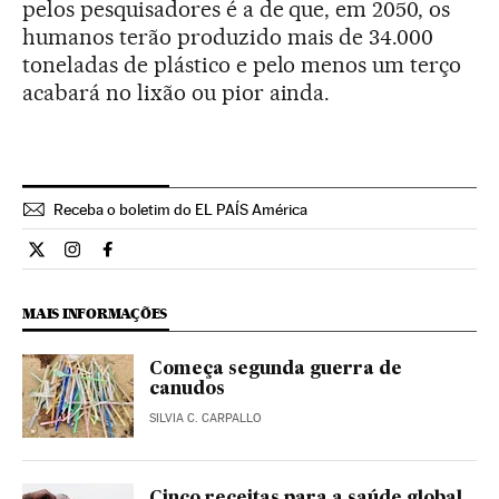
pelos pesquisadores é a de que, em 2050, os
humanos terão produzido mais de 34.000
toneladas de plástico e pelo menos um terço
acabará no lixão ou pior ainda.
Receba o boletim do EL PAÍS América
Ciencia El País Brasil en Twitter
Ciencia El País Brasil en Instagram
Ciencia El País Brasil en Facebook
MAIS INFORMAÇÕES
Começa segunda guerra de
canudos
SILVIA C. CARPALLO
Cinco receitas para a saúde global