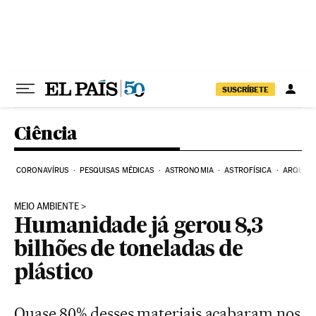
Pular para o conteúdo
SUSCRÍBETE
Ciência
CORONAVÍRUS
PESQUISAS MÉDICAS
ASTRONOMIA
ASTROFÍSICA
ARQUEO
MEIO AMBIENTE
Humanidade já gerou 8,3
bilhões de toneladas de
plástico
Quase 80% desses materiais acabaram nos