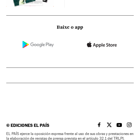
Baixe o app
©
EDICIONES EL PAÍS
EL PAÍS BRASIL EN
EL PAÍS BRASI
EL PAÍS B
EL PA
EL PAÍS ejerce la oposición expresa frente al uso de sus obras y prestaciones en
la elaboración de revistas de prensa prevista en el artículo 32.1 del TRLPI;