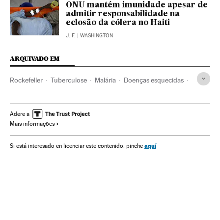
ONU mantém imunidade apesar de
admitir responsabilidade na
eclosão da cólera no Haiti
J. F.
| WASHINGTON
ARQUIVADO EM
Rockefeller
Tuberculose
Malária
Doenças esquecidas
Doenças respiratórias
Doenças tropicais
HIV AIDS
Doenças infecciosas
Fundações
Epidemia
ETS
Adere a
Mais informações
Doenças
Medicina
Saúde
Sociedade
Agenda 2030
Post-2015 Agenda
Objetivos Milenio
Programas ONU
aquí
Si está interesado en licenciar este contenido, pinche
ONU
Desenvolvimento sustentável
Organizações internacionais
Relações exteriores
Meio ambiente