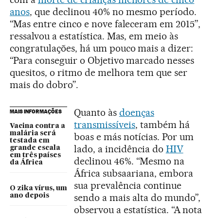
anos
, que declinou 40% no mesmo período.
“Mas entre cinco e nove faleceram em 2015”,
ressalvou a estatística. Mas, em meio às
congratulações, há um pouco mais a dizer:
“Para conseguir o Objetivo marcado nesses
quesitos, o ritmo de melhora tem que ser
mais do dobro”.
Quanto às
doenças
MAIS INFORMAÇÕES
transmissíveis
, também há
Vacina contra a
malária será
boas e más notícias. Por um
testada em
lado, a incidência do
HIV
grande escala
em três países
declinou 46%. “Mesmo na
da África
África subsaariana, embora
sua prevalência continue
O zika vírus, um
sendo a mais alta do mundo”,
ano depois
observou a estatística. “A nota