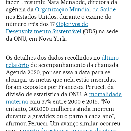
fazer”, resumiu Nata Menabde, diretora da
agência da
Organização Mundial da Saúde
nos Estados Unidos, durante o exame do
número três dos 17
Objetivos de
Desenvolvimento Sustentável
(ODS) na sede
da ONU, em Nova York.
Os detalhes dos dados recolhidos no
último
relatório
de acompanhamento da chamada
Agenda 2030, por ser essa a data para se
alcançar as metas que nela estão inseridas,
foram expostos por Francesca Perucci, da
divisão de estatística da ONU. A
mortalidade
materna
caiu 37% entre 2000 e 2015. “No
entanto, 303.000 mulheres ainda morrem
durante a gravidez ou o parto a cada ano”,
afirmou Perucci. Um avanço similar ocorreu
com a
morte de crianças menores de cinco