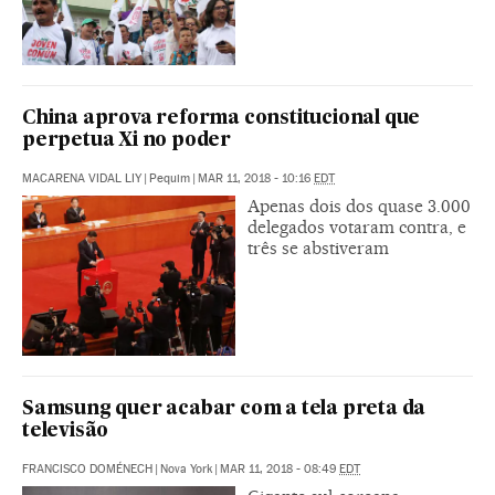
China aprova reforma constitucional que
perpetua Xi no poder
MACARENA VIDAL LIY
|
Pequim
|
MAR 11, 2018 - 10:16
EDT
Apenas dois dos quase 3.000
delegados votaram contra, e
três se abstiveram
Samsung quer acabar com a tela preta da
televisão
FRANCISCO DOMÉNECH
|
Nova York
|
MAR 11, 2018 - 08:49
EDT