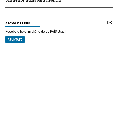
privilégios legais para a Polícia
NEWSLETTERS
Receba o boletim diário do EL PAÍS Brasil
APÚNTATE
NEWSLETTERS
Boletín de América
Cada semana en tu cuenta de correo una selección de las noticias,
reportajes y análisis de los periodistas de EL PAÍS con los acontecimientos
más relevantes del continente.
Arquivo