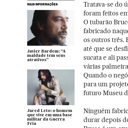
Tratava-se do 
MAIS INFORMAÇÕES
foram feitos em
O tubarão Bruce
fabricado naq
os outros três.
até que se desf
Javier Bardem: “A
sucata e ali pa
maldade tem seus
atrativos”
várias palmeir
Quando o negóc
para um projeto
futuro Museu 
Ninguém fabri
Jared Leto: o homem
que vive em uma base
durar depois do
militar da Guerra
Fria