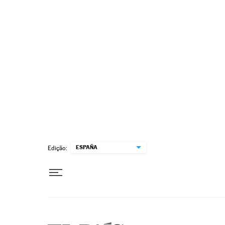
Pular para o conteúdo
ESPAÑA
Edição: