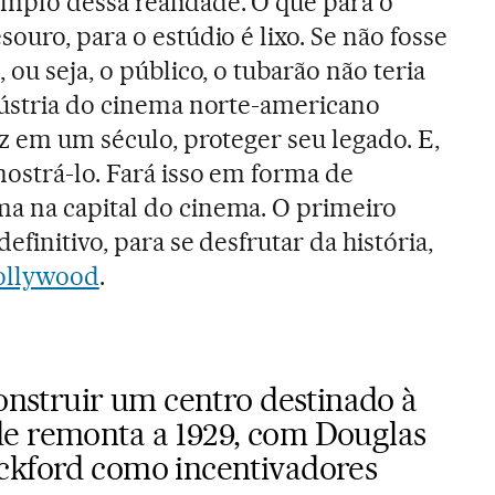
mplo dessa realidade. O que para o
souro, para o estúdio é lixo. Se não fosse
 ou seja, o público, o tubarão não teria
dústria do cinema norte-americano
ez em um século, proteger seu legado. E,
ostrá-lo. Fará isso em forma de
a na capital do cinema. O primeiro
efinitivo, para se desfrutar da história,
ollywood
.
construir um centro destinado à
e remonta a 1929, com Douglas
ckford como incentivadores