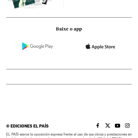
Baixe o app
©
EDICIONES EL PAÍS
EL PAÍS BRASIL EN
EL PAÍS BRASI
EL PAÍS B
EL PA
EL PAÍS ejerce la oposición expresa frente al uso de sus obras y prestaciones en