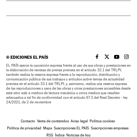
©
EDICIONES EL PAÍS
EL PAÍS BRASIL EN
EL PAÍS BRASI
EL PAÍS B
EL PA
EL PAÍS ejerce la oposición expresa frente al uso de sus obras y prestaciones en
la elaboración de revistas de prensa prevista en el artículo 32.1 del TRLPI;
también realiza la reserva expresa frente a la reproducción, distribución y
comunicación pública de sus trabajos y artículos sobre temas de actualidad
prevista en el artículo 33.1 del TRLPI; y, asimismo, realiza una reserva expresa
de las reproducciones y usos de las obras y otras prestaciones accesibles desde
este sitio web a medios de lectura mecánica u otros medios que resulten
adecuados a tal fin de conformidad con el artículo 67.3 del Real Decreto - ley
24/2021, de 2 de noviembre
Contacto
Venta de contenidos
Aviso legal
Política cookies
Política de privacidad
Mapa
Suscripciones EL PAÍS
Suscripciones empresas
RSS
Índice
Noticias de hoy