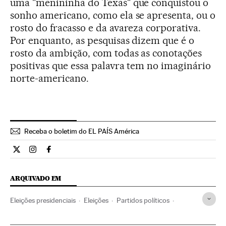
uma "menininha do Texas" que conquistou o
sonho americano, como ela se apresenta, ou o
rosto do fracasso e da avareza corporativa.
Por enquanto, as pesquisas dizem que é o
rosto da ambição, com todas as conotações
positivas que essa palavra tem no imaginário
norte-americano.
Receba o boletim do EL PAÍS América
Internacional El País Brasil en Twitter
Internacional El País Brasil en Instagram
Internacional El País Brasil en Facebook
ARQUIVADO EM
Eleições presidenciais
Eleições
Partidos políticos
Política
Carleton Fiorina "Carly"
Eleições EUA 2016