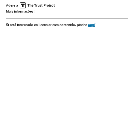
Donald Trump
Los Angeles
Partido Republicano EUA
Adere a
Mais informações
Califórnia
Eleições EUA
Eleições primárias
Estados Unidos
América do Norte
América
aquí
Si está interesado en licenciar este contenido, pinche