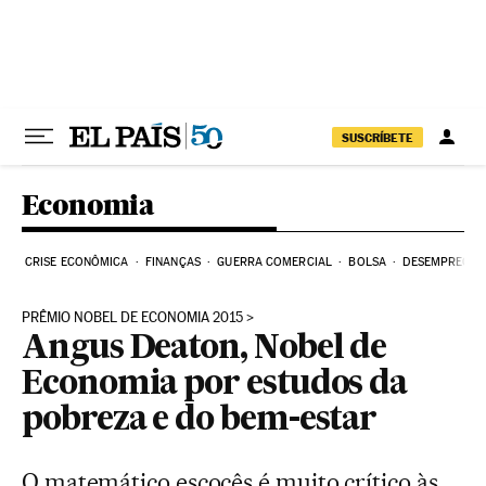
Pular para o conteúdo
SUSCRÍBETE
Economia
CRISE ECONÔMICA
FINANÇAS
GUERRA COMERCIAL
BOLSA
DESEMPREGO
PRÊMIO NOBEL DE ECONOMIA 2015
Angus Deaton, Nobel de
Economia por estudos da
pobreza e do bem-estar
O matemático escocês é muito crítico às