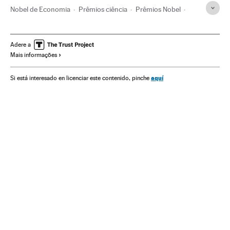
Nobel de Economia
Prêmios ciência
Prêmios Nobel
Prêmios
Eventos
Ciência
Economia
Sociedade
Angus Deaton
Adere a
Mais informações
aquí
Si está interesado en licenciar este contenido, pinche