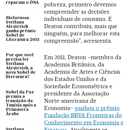
reparam o DNA
pobreza, primeiro devemos
compreender as decisões
individuais de consumo. E
Bielorussa
Svetlana
Deaton contribuiu, mais que
Alexievich
ganha prêmio
ninguém, para melhorar esta
Nobel de
compreensão”, acrescenta.
Literatura 2015
Por que você
Em 2011, Deaton –membro da
precisa ler
Academia Britânica, da
Svetlana
Alexievich, a
Academia de Artes e Ciências
nova Nobel de
literatura?
dos Estados Unidos e da
Sociedade Econométrica e
presidente da Associação
Nobel da Paz
premia a
Norte-americana de
transição da
Tunísia após a
Economia–
ganhou o prêmio
Primavera
Fundação BBVA Fronteiras do
Árabe
Conhecimento em Economia e
Finanças
. Atualmente se
Svetlana