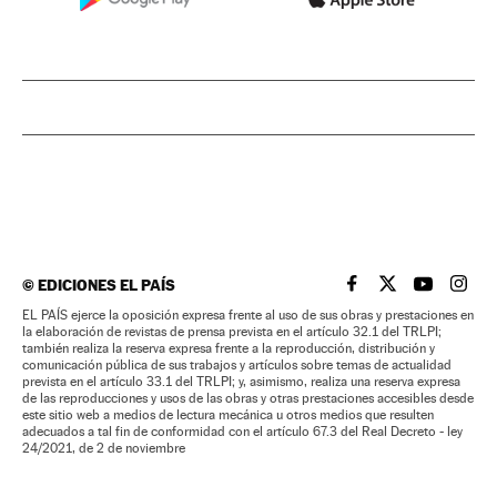
©
EDICIONES EL PAÍS
EL PAÍS BRASIL EN
EL PAÍS BRASI
EL PAÍS B
EL PA
EL PAÍS ejerce la oposición expresa frente al uso de sus obras y prestaciones en
la elaboración de revistas de prensa prevista en el artículo 32.1 del TRLPI;
también realiza la reserva expresa frente a la reproducción, distribución y
comunicación pública de sus trabajos y artículos sobre temas de actualidad
prevista en el artículo 33.1 del TRLPI; y, asimismo, realiza una reserva expresa
de las reproducciones y usos de las obras y otras prestaciones accesibles desde
este sitio web a medios de lectura mecánica u otros medios que resulten
adecuados a tal fin de conformidad con el artículo 67.3 del Real Decreto - ley
24/2021, de 2 de noviembre