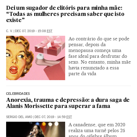
Dei um sugador de clitóris para minha mãe:
“Todas as mulheres precisam saber que isto
existe”
C. V.
|
DEC 07, 2019 - 15:08
EST
Ao contrário do que se pode
pensar, depois da
menopausa começa uma
fase ideal para desfrutar do
sexo. No entanto, minha mãe
havia renunciado a essa
parte da vida
CELEBRIDADES
Anorexia, trauma e depressão: a dura saga de
Alanis Morissette para superar a fama
SERGIO DEL AMO
|
DEC 07, 2019 - 14:59
EST
A canadense, que em 2020
realiza uma turnê pelos 25
anos do célebre álbum