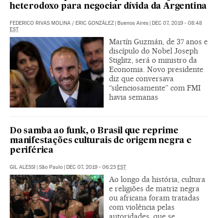
heterodoxo para negociar dívida da Argentina
FEDERICO RIVAS MOLINA
/
ERIC GONZÁLEZ
|
Buenos Aires
|
DEC 07, 2019 - 08:48
EST
Martín Guzmán, de 37 anos e
discípulo do Nobel Joseph
Stiglitz, será o ministro da
Economia. Novo presidente
diz que conversava
“silenciosamente” com FMI
havia semanas
Do samba ao funk, o Brasil que reprime
manifestações culturais de origem negra e
periférica
GIL ALESSI
|
São Paulo
|
DEC 07, 2019 - 06:23
EST
Ao longo da história, cultura
e religiões de matriz negra
ou africana foram tratadas
com violência pelas
autoridades, que se