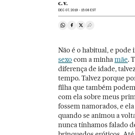
C. V.
DEC
07, 2019 - 15:08
EST
Compartir en Whatsapp
Compartir en Facebook
Compartir en Twitter
Desplegar Redes Soci
Não é o habitual, e pode 
sexo
com a minha
mãe
. 
diferença de idade, talv
tempo. Talvez porque po
filha que também podem 
com ela sobre meus prim
fossem namorados, e ela
quando se animou a volta
nunca tínhamos falado 
brinquedos eróticos. Até