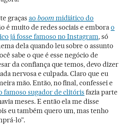
te graças
ao
boom
midiático do
não é muito de redes sociais e embora
o
ico já fosse famoso no Instagram
, só
onema dela quando leu sobre o assunto
 você sabe o que é esse negócio de
esar da confiança que temos, devo dizer
ada nervosa e culpada. Claro que eu
meira mão. Então, no final, confessei e
o famoso sugador de clitóris
fazia parte
avia meses. E então ela me disse
ois eu também quero um, mas tenho
mprá-lo”.