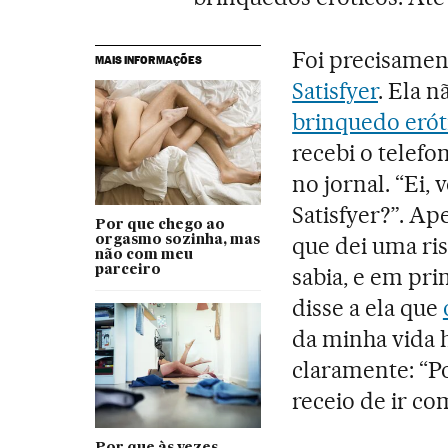
Foi precisamen
MAIS INFORMAÇÕES
Satisfyer
. Ela 
brinquedo erót
recebi o telef
no jornal. “Ei,
Satisfyer?”. Ap
Por que chego ao
que dei uma ris
orgasmo sozinha, mas
não com meu
parceiro
sabia, e em pri
disse a ela que
da minha vida h
claramente: “P
receio de ir co
Por que às vezes