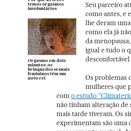
Seu parceiro at
temos orgasmos
involuntários
como antes, e 
lhe deram umas
como ela já não
da menopausa, s
igual e tudo o 
desconfortável
Orgasmo em dois
minutos: os
brinquedos sexuais
femininos têm um
Os problemas d
novo rei
mulheres que 
com
o estudo “Climateri
não tinham alteração de 
mais tarde tiveram. Os 
experimentam são uma di