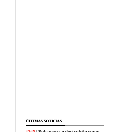
ÚLTIMAS NOTICIAS
Bolsonaro, a destruição como
12:15