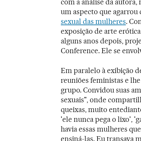
com a análise da autora,
um aspecto que agarrou 
sexual das mulheres
. Co
exposição de arte erótic
alguns anos depois, proj
Conference. Ele se envol
Em paralelo à exibição d
reuniões feministas e lh
grupo. Convidou suas ami
sexuais", onde compartil
queixas, muito entedian
'ele nunca pega o lixo', '
havia essas mulheres que
ensiná-las. Eu transava 