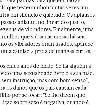
a. "Bata palmas para que ela não se
sala que testemunhou tantas vezes um
tra em silêncio e quietude. Os aplausos
 passos adiante, no limiar do quarto,
ezenas de vibradores. Finalmente, uma
a mulher que subia nas mesas há seis
omo os vibradores eram usados, aparece
 uma camiseta preta de mangas curtas.
os cinco anos de idade. Se há alguém a
vido uma sexualidade livre é a sua mãe.
" sem instrução, mas com bom senso",
para os danos que os pais causam cada
lho por se tocar: "Se lhe dizem que
a lição sobre sexo é negativa, quando é