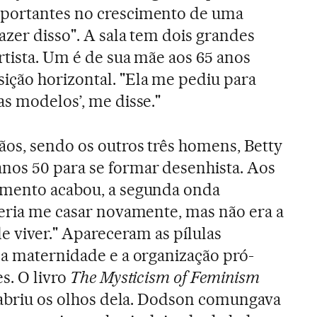
mportantes no crescimento de uma
azer disso". A sala tem dois grandes
rtista. Um é de sua mãe aos 65 anos
ção horizontal. "Ela me pediu para
as modelos’, me disse."
os, sendo os outros três homens, Betty
nos 50 para se formar desenhista. Aos
amento acabou, a segunda onda
ueria me casar novamente, mas não era a
de viver." Apareceram as pílulas
ça maternidade e a organização pró-
es. O livro
The Mysticism of Feminism
, abriu os olhos dela. Dodson comungava