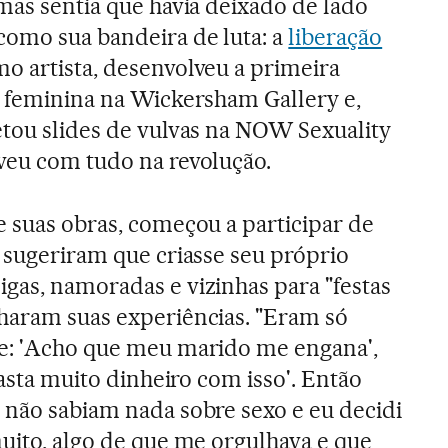
 mas sentia que havia deixado de lado
como sua bandeira de luta: a
liberação
mo artista, desenvolveu a primeira
a feminina na Wickersham Gallery e,
etou slides de vulvas na NOW Sexuality
veu com tudo na revolução.
e suas obras, começou a participar de
e sugeriram que criasse seu próprio
gas, namoradas e vizinhas para "festas
haram suas experiências. "Eram só
te: 'Acho que meu marido me engana',
gasta muito dinheiro com isso'. Então
 não sabiam nada sobre sexo e eu decidi
muito, algo de que me orgulhava e que