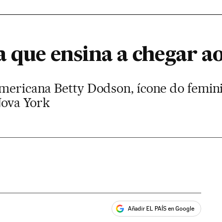
a que ensina a chegar 
americana Betty Dodson, ícone do femini
Nova York
Añadir EL PAÍS en Google
ales