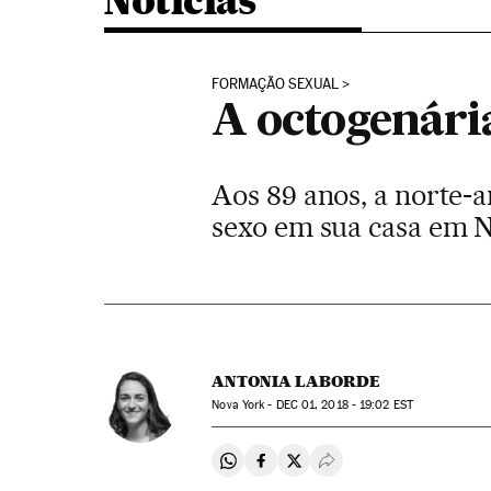
Noticias
FORMAÇÃO SEXUAL
A octogenári
Aos 89 anos, a norte-
sexo em sua casa em 
ANTONIA LABORDE
Nova York -
DEC
01, 2018 - 19:02
EST
Compartir en Whatsapp
Compartir en Facebook
Compartir en Twitter
Desplegar Redes Soci