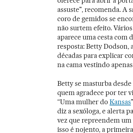
oferece para abrir a port
assuste", recomenda. A 
coro de gemidos se encon
não surtem efeito. Vários
aparece uma cesta com d
resposta: Betty Dodson, 
décadas para explicar c
na cama vestindo apenas
Betty se masturba desde 
quem agradece por ter vi
“Uma mulher do
Kansas
diz a sexóloga, e alerta 
vez que repreendem um fi
isso é nojento, a primeir