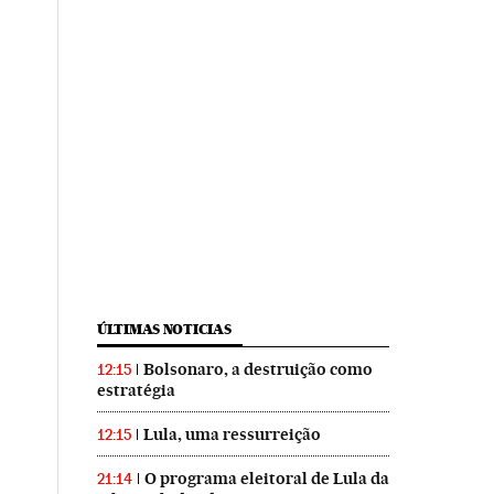
ÚLTIMAS NOTICIAS
Bolsonaro, a destruição como
12:15
estratégia
Lula, uma ressurreição
12:15
O programa eleitoral de Lula da
21:14