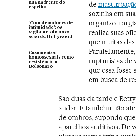
de
masturbaçã
nua na frente do
espelho
sozinha em sua 
organizou orgi
‘Coordenadores de
intimidade’: os
realiza suas of
vigilantes do novo
sexo de Hollywood
que muitas das 
Paralelamente,
Casamentos
homossexuais como
rupturistas de 
resistência a
Bolsonaro
que essa fosse 
em busca de re
São duas da tarde e Bet
andar. E também não aten
de ombros, supondo que 
aparelhos auditivos. De