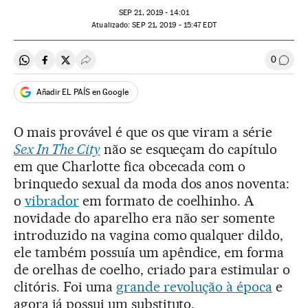
SEP
21, 2019 - 14:01
atualizado:
SEP
21, 2019 - 15:47
EDT
0
Compartir en Whatsapp
Compartir en Facebook
Compartir en Twitter
Desplegar Redes Sociales
Comen
Añadir EL PAÍS en Google
O mais provável é que os que viram a série
Sex In The City
não se esqueçam do capítulo
em que Charlotte fica obcecada com o
brinquedo sexual da moda dos anos noventa:
o
vibrador
em formato de coelhinho. A
novidade do aparelho era não ser somente
introduzido na vagina como qualquer dildo,
ele também possuía um apêndice, em forma
de orelhas de coelho, criado para estimular o
clitóris. Foi uma
grande revolução à época
e
agora já possui um substituto.