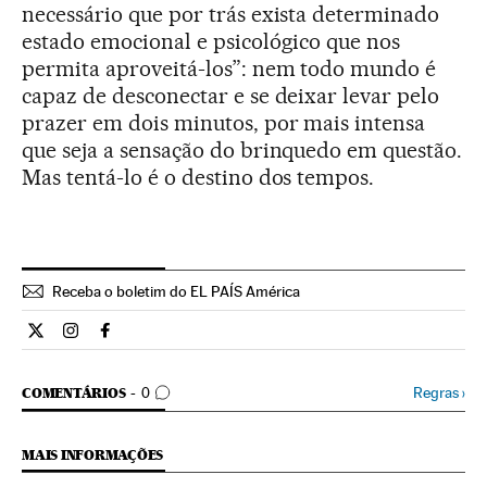
necessário que por trás exista determinado
estado emocional e psicológico que nos
permita aproveitá-los”: nem todo mundo é
capaz de desconectar e se deixar levar pelo
prazer em dois minutos, por mais intensa
que seja a sensação do brinquedo em questão.
Mas tentá-lo é o destino dos tempos.
Receba o boletim do EL PAÍS América
Estilo El País Brasil en Twitter
Estilo El País Brasil en Instagram
Estilo El País Brasil en Facebook
COMENTÁRIOS
Regras
›
COMENTÁRIOS
0
MAIS INFORMAÇÕES