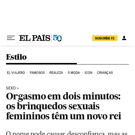
Pular para o conteúdo
SUSCRÍBETE
Estilo
EL VIAJERO
FAMOSOS
REALEZA
S MODA
ICON
CRIANÇAS
SEXO
Orgasmo em dois minutos:
os brinquedos sexuais
femininos têm um novo rei
O nome pode causar desconfiança, mas as