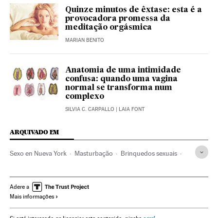
Quinze minutos de êxtase: esta é a
provocadora promessa da
meditação orgásmica
MARIAN BENITO
Anatomia de uma intimidade
confusa: quando uma vagina
normal se transforma num
complexo
SILVIA C. CARPALLO | LAIA FONT
ARQUIVADO EM
Sexo en Nueva York
Masturbação
Brinquedos sexuais
Sexo
Direitos mulher
Sexualidade
Mulheres
Relações gênero
Bem-estar
Delitos
Estilo vida
Adere a
Mais informações
Sociedade
Justiça