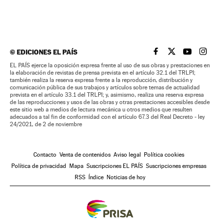
©
EDICIONES EL PAÍS
EL PAÍS BRASIL EN
EL PAÍS BRASI
EL PAÍS B
EL PA
EL PAÍS ejerce la oposición expresa frente al uso de sus obras y prestaciones en
la elaboración de revistas de prensa prevista en el artículo 32.1 del TRLPI;
también realiza la reserva expresa frente a la reproducción, distribución y
comunicación pública de sus trabajos y artículos sobre temas de actualidad
prevista en el artículo 33.1 del TRLPI; y, asimismo, realiza una reserva expresa
de las reproducciones y usos de las obras y otras prestaciones accesibles desde
este sitio web a medios de lectura mecánica u otros medios que resulten
adecuados a tal fin de conformidad con el artículo 67.3 del Real Decreto - ley
24/2021, de 2 de noviembre
Contacto
Venta de contenidos
Aviso legal
Política cookies
Política de privacidad
Mapa
Suscripciones EL PAÍS
Suscripciones empresas
RSS
Índice
Noticias de hoy