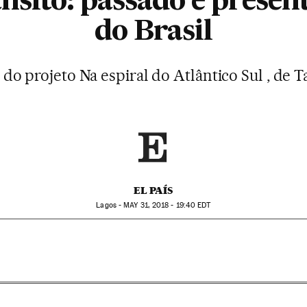
nsito: passado e present
do Brasil
 do projeto Na espiral do Atlântico Sul , de 
EL PAÍS
Lagos -
MAY
31, 2018 - 19:40
EDT