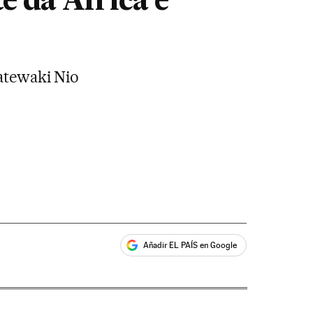
e da África e
Tatewaki Nio
Añadir EL PAÍS en Google