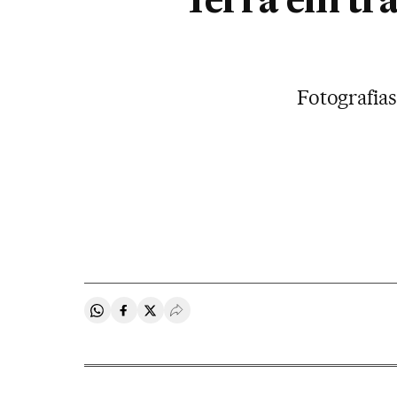
Terra em trâ
Fotografias
Compartir en Whatsapp
Compartir en Facebook
Compartir en Twitter
Desplegar Redes Sociales