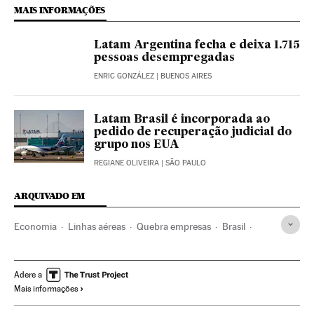
MAIS INFORMAÇÕES
Latam Argentina fecha e deixa 1.715
pessoas desempregadas
ENRIC GONZÁLEZ
| BUENOS AIRES
Latam Brasil é incorporada ao
pedido de recuperação judicial do
grupo nos EUA
REGIANE OLIVEIRA
| SÃO PAULO
ARQUIVADO EM
Economia
Linhas aéreas
Quebra empresas
Brasil
Crise econômica
América do Sul
Transporte aéreo
Avianca
Crisis económica coronavirus covid-19
Adere a
Mais informações
Empresas
Negocios