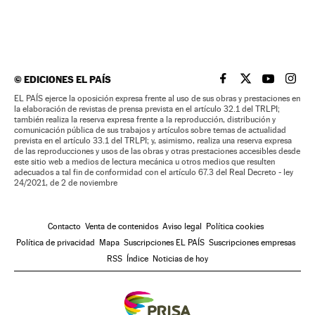
©
EDICIONES EL PAÍS
EL PAÍS BRASIL EN
EL PAÍS BRASI
EL PAÍS B
EL PA
EL PAÍS ejerce la oposición expresa frente al uso de sus obras y prestaciones en
la elaboración de revistas de prensa prevista en el artículo 32.1 del TRLPI;
también realiza la reserva expresa frente a la reproducción, distribución y
comunicación pública de sus trabajos y artículos sobre temas de actualidad
prevista en el artículo 33.1 del TRLPI; y, asimismo, realiza una reserva expresa
de las reproducciones y usos de las obras y otras prestaciones accesibles desde
este sitio web a medios de lectura mecánica u otros medios que resulten
adecuados a tal fin de conformidad con el artículo 67.3 del Real Decreto - ley
24/2021, de 2 de noviembre
Contacto
Venta de contenidos
Aviso legal
Política cookies
Política de privacidad
Mapa
Suscripciones EL PAÍS
Suscripciones empresas
RSS
Índice
Noticias de hoy