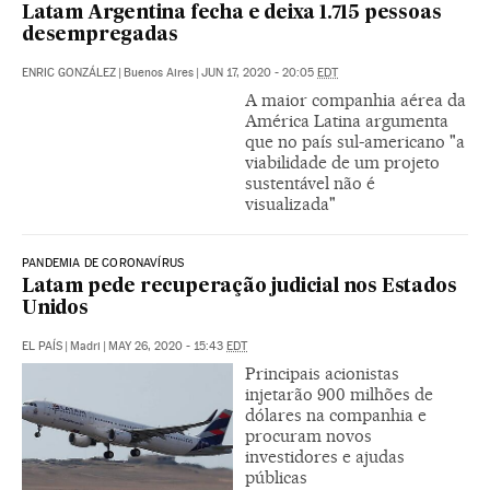
Latam Argentina fecha e deixa 1.715 pessoas
desempregadas
ENRIC GONZÁLEZ
|
Buenos Aires
|
JUN 17, 2020 - 20:05
EDT
A maior companhia aérea da
América Latina argumenta
que no país sul-americano "a
viabilidade de um projeto
sustentável não é
visualizada"
PANDEMIA DE CORONAVÍRUS
Latam pede recuperação judicial nos Estados
Unidos
EL PAÍS
|
Madri
|
MAY 26, 2020 - 15:43
EDT
Principais acionistas
injetarão 900 milhões de
dólares na companhia e
procuram novos
investidores e ajudas
públicas