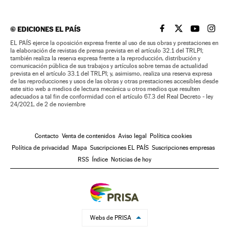
©
EDICIONES EL PAÍS
EL PAÍS BRASIL EN
EL PAÍS BRASI
EL PAÍS B
EL PA
EL PAÍS ejerce la oposición expresa frente al uso de sus obras y prestaciones en
la elaboración de revistas de prensa prevista en el artículo 32.1 del TRLPI;
también realiza la reserva expresa frente a la reproducción, distribución y
comunicación pública de sus trabajos y artículos sobre temas de actualidad
prevista en el artículo 33.1 del TRLPI; y, asimismo, realiza una reserva expresa
de las reproducciones y usos de las obras y otras prestaciones accesibles desde
este sitio web a medios de lectura mecánica u otros medios que resulten
adecuados a tal fin de conformidad con el artículo 67.3 del Real Decreto - ley
24/2021, de 2 de noviembre
Contacto
Venta de contenidos
Aviso legal
Política cookies
Política de privacidad
Mapa
Suscripciones EL PAÍS
Suscripciones empresas
RSS
Índice
Noticias de hoy
Webs de PRISA