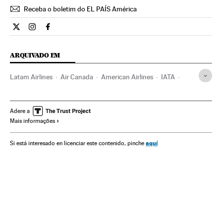
Receba o boletim do EL PAÍS América
Internacional El País Brasil en Twitter
Internacional El País Brasil en Instagram
Internacional El País Brasil en Facebook
ARQUIVADO EM
Latam Airlines
Air Canada
American Airlines
IATA
Venezuela
Mercado divisas
Linhas aéreas
Dívidas
Empresas transporte
América Latina
Empresas
Adere a
Mais informações
América do Sul
Transporte aéreo
Mercados financeiros
América
Economia
Transporte
Finanças
aquí
Si está interesado en licenciar este contenido, pinche