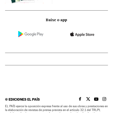
Baixe o app
©
EDICIONES EL PAÍS
EL PAÍS BRASIL EN
EL PAÍS BRASI
EL PAÍS B
EL PA
EL PAÍS ejerce la oposición expresa frente al uso de sus obras y prestaciones en
la elaboración de revistas de prensa prevista en el artículo 32.1 del TRLPI;