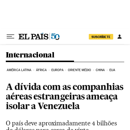
Pular para o conteúdo
SUSCRÍBETE
Internacional
AMÉRICA LATINA
ÁFRICA
EUROPA
ORIENTE MÉDIO
CHINA
EUA
A dívida com as companhias
aéreas estrangeiras ameaça
isolar a Venezuela
O país deve aproximadamente 4 bilhões