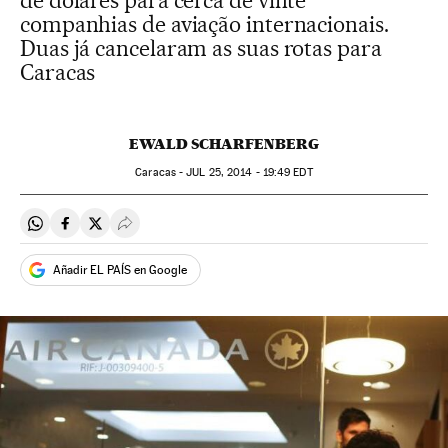
de dólares para cerca de vinte
companhias de aviação internacionais.
Duas já cancelaram as suas rotas para
Caracas
EWALD SCHARFENBERG
Caracas -
JUL
25, 2014 - 19:49
EDT
Compartir en Whatsapp
Compartir en Facebook
Compartir en Twitter
Desplegar Redes Sociales
Añadir EL PAÍS en Google