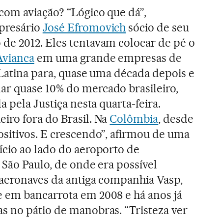
com aviação? “Lógico que dá”,
presário
José Efromovich
sócio de seu
o de 2012. Eles tentavam colocar de pé o
Avianca
em uma grande empresas de
 Latina para, quase uma década depois e
r quase 10% do mercado brasileiro,
a pela Justiça nesta quarta-feira.
iro fora do Brasil. Na
Colômbia
, desde
sitivos. E crescendo”, afirmou de uma
cio ao lado do aeroporto de
 São Paulo, de onde era possível
 aeronaves da antiga companhia Vasp,
 em bancarrota em 2008 e há anos já
s no pátio de manobras. “Tristeza ver