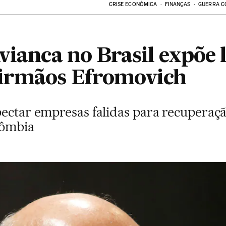
CRISE ECONÔMICA
FINANÇAS
GUERRA C
vianca no Brasil expõe 
 irmãos Efromovich
pectar empresas falidas para recupera
lômbia