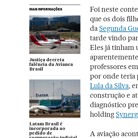
Foi neste cont
MAIS INFORMAÇÕES
que os dois fi
da
Segunda Gu
tarde vindo par
Eles já tinham 
aparentemente 
Justiça decreta
professores em
falência da Avianca
Brasil
por onde teria
Lula da Silva
, 
construção e a
diagnóstico pr
holding
Synerg
Latam Brasil é
incorporada ao
A aviação acon
pedido de
recuperação judicial