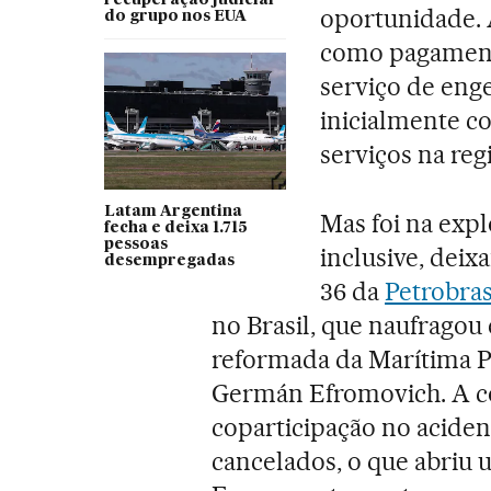
oportunidade. 
do grupo nos EUA
como pagament
serviço de eng
inicialmente c
serviços na reg
Latam Argentina
Mas foi na expl
fecha e deixa 1.715
pessoas
inclusive, deix
desempregadas
36 da
Petrobra
no Brasil, que naufragou
reformada da Marítima P
Germán Efromovich. A co
coparticipação no acident
cancelados, o que abriu 