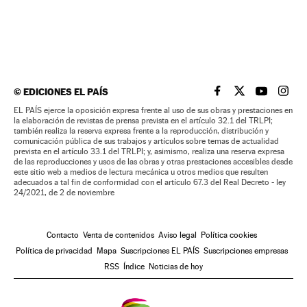
©
EDICIONES EL PAÍS
EL PAÍS BRASIL EN
EL PAÍS BRASI
EL PAÍS B
EL PA
EL PAÍS ejerce la oposición expresa frente al uso de sus obras y prestaciones en
la elaboración de revistas de prensa prevista en el artículo 32.1 del TRLPI;
también realiza la reserva expresa frente a la reproducción, distribución y
comunicación pública de sus trabajos y artículos sobre temas de actualidad
prevista en el artículo 33.1 del TRLPI; y, asimismo, realiza una reserva expresa
de las reproducciones y usos de las obras y otras prestaciones accesibles desde
este sitio web a medios de lectura mecánica u otros medios que resulten
adecuados a tal fin de conformidad con el artículo 67.3 del Real Decreto - ley
24/2021, de 2 de noviembre
Contacto
Venta de contenidos
Aviso legal
Política cookies
Política de privacidad
Mapa
Suscripciones EL PAÍS
Suscripciones empresas
RSS
Índice
Noticias de hoy