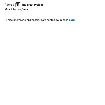
Ministério Saúde
Estados Unidos
Donald Trump
Adere a
Mais informações
Pequim
China
Hong Kong
Armas de fogo
aquí
Si está interesado en licenciar este contenido, pinche