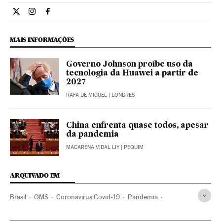
Internacional El País Brasil en Twitter
Internacional El País Brasil en Instagram
Internacional El País Brasil en Facebook
MAIS INFORMAÇÕES
Governo Johnson proíbe uso da
tecnologia da Huawei a partir de
2027
RAFA DE MIGUEL
| LONDRES
China enfrenta quase todos, apesar
da pandemia
MACARENA VIDAL LIY
| PEQUIM
ARQUIVADO EM
Brasil
OMS
Coronavirus Covid-19
Pandemia
Coronavirus
Doenças infecciosas
Doenças respiratórias