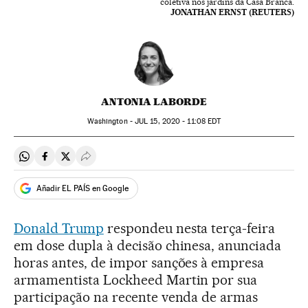
coletiva nos jardins da Casa Branca.
JONATHAN ERNST (REUTERS)
ANTONIA LABORDE
Washington -
JUL
15, 2020 - 11:08
EDT
Compartir en Whatsapp
Compartir en Facebook
Compartir en Twitter
Desplegar Redes Sociales
Añadir EL PAÍS en Google
Donald Trump
respondeu nesta terça-feira
em dose dupla à decisão chinesa, anunciada
horas antes, de impor sanções à empresa
armamentista Lockheed Martin por sua
participação na recente venda de armas