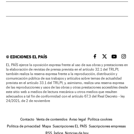
©
EDICIONES EL PAÍS
EL PAÍS BRASIL EN
EL PAÍS BRASI
EL PAÍS B
EL PA
EL PAÍS ejerce la oposición expresa frente al uso de sus obras y prestaciones en
la elaboración de revistas de prensa prevista en el artículo 32.1 del TRLPI;
también realiza la reserva expresa frente a la reproducción, distribución y
comunicación pública de sus trabajos y artículos sobre temas de actualidad
prevista en el artículo 33.1 del TRLPI; y, asimismo, realiza una reserva expresa
de las reproducciones y usos de las obras y otras prestaciones accesibles desde
este sitio web a medios de lectura mecánica u otros medios que resulten
adecuados a tal fin de conformidad con el artículo 67.3 del Real Decreto - ley
24/2021, de 2 de noviembre
Contacto
Venta de contenidos
Aviso legal
Política cookies
Política de privacidad
Mapa
Suscripciones EL PAÍS
Suscripciones empresas
RSS
Índice
Noticias de hoy