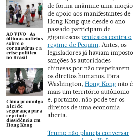
de forma unânime uma moção
de apoio aos manifestantes de
Hong Kong que desde o ano
passado participam de
AO VIVO | As
gigantescos
protestos contra o
últimas notícias
regime de Pequim
. Antes, os
sobre o
coronavírus e a
legisladores já haviam imposto
crise política
no Brasil
sanções às autoridades
chinesas por não respeitarem
os direitos humanos. Para
Washington,
Hong Kong
não é
mais um território autônomo
e, portanto, não pode ter os
China promulga
direitos de uma economia
a lei de
segurança para
aberta.
reprimir
dissidência em
Hong Kong
Trump não planeja conversar