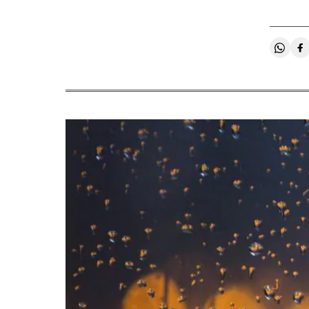
Compa
C