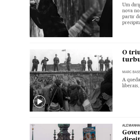
Um diri
nova no
partir d
precipi
O tri
turbu
MARC BAS
A queda
liberais
ALEMANH
Gover
direi