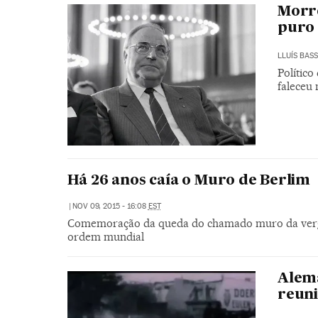
Morre
puro 
LLUÍS BAS
Polític
faleceu
Há 26 anos caía o Muro de Berlim
|
NOV 09, 2015 - 16:08
EST
Comemoração da queda do chamado muro da vergon
ordem mundial
Alema
reuni