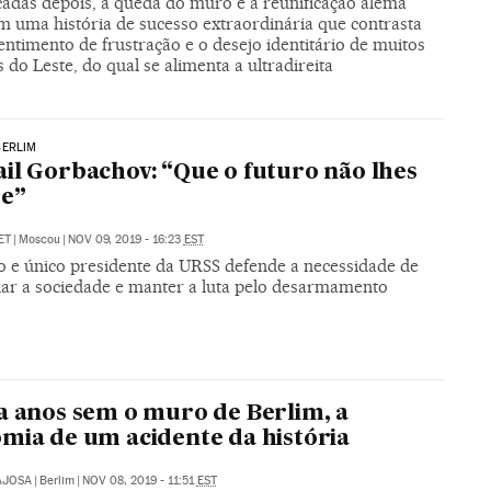
cadas depois, a queda do muro e a reunificação alemã
m uma história de sucesso extraordinária que contrasta
ntimento de frustração e o desejo identitário de muitos
 do Leste, do qual se alimenta a ultradireita
BERLIM
il Gorbachov: “Que o futuro não lhes
pe”
ET
|
Moscou
|
NOV 09, 2019 - 16:23
EST
o e único presidente da URSS defende a necessidade de
dar a sociedade e manter a luta pelo desarmamento
a anos sem o muro de Berlim, a
mia de um acidente da história
AJOSA
|
Berlim
|
NOV 08, 2019 - 11:51
EST