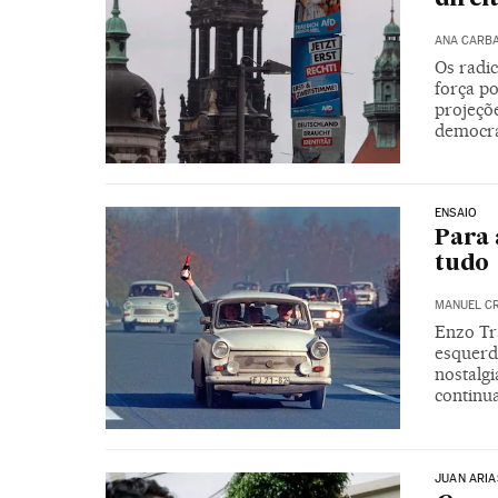
ANA CARB
Os radi
força p
projeçõe
democr
ENSAIO
Para 
tudo
MANUEL C
Enzo Tr
esquerd
nostalgi
continu
JUAN ARIA