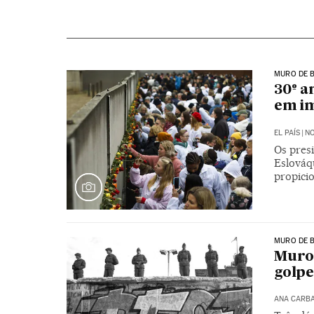
MURO DE 
30º a
em i
EL PAÍS
|
NO
Os pres
Eslováq
propici
MURO DE 
Muro 
golpe
ANA CARB