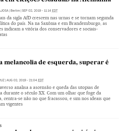
AJOSA
|
Berlim
|
SEP 02, 2019 - 11:14
EDT
cais da sigla AfD crescem nas urnas e se tornam segunda
olítica do país. Na na Saxônia e em Brandemburgo, as
s indicam a vitória dos conservadores e sociais-
atas
a melancolia de esquerda, superar é
RUZ
|
AUG 02, 2019 - 21:04
EDT
averso analisa a ascensão e queda das utopias de
a durante o século XX. Com um olhar que foge da
a, centra-se não no que fracassou, e sim nos ideais que
am vigentes
S