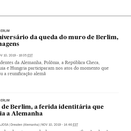
BERLIM
niversário da queda do muro de Berlim,
magens
V 10, 2019 - 18:05
EST
identes da Alemanha, Polônia, a República Checa,
uia e Hungria participaram nos atos do momento que
ou a reunificação alemã
BERLIM
de Berlim, a ferida identitária que
ia a Alemanha
AJOSA
|
Dresden (Alemanha)
|
NOV 10, 2019 - 14:46
EST