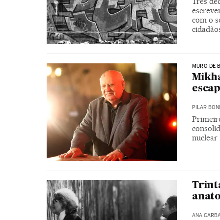
Três dé
escreve
com o se
cidadãos
MURO DE 
Mikha
esca
PILAR BON
Primeir
consoli
nuclear
Trint
anato
ANA CARB