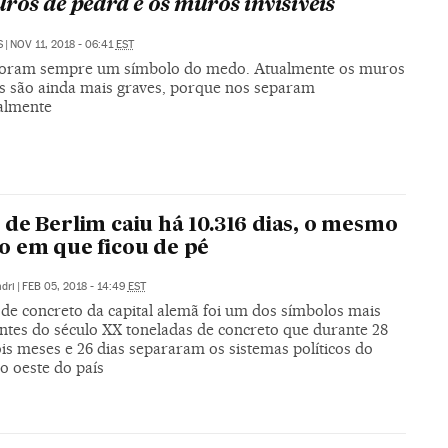
ros de pedra e os muros invisíveis
S
|
NOV 11, 2018 - 06:41
EST
oram sempre um símbolo do medo. Atualmente os muros
eis são ainda mais graves, porque nos separam
ualmente
de Berlim caiu há 10.316 dias, o mesmo
 em que ficou de pé
dri
|
FEB 05, 2018 - 14:49
EST
de concreto da capital alemã foi um dos símbolos mais
ntes do século XX toneladas de concreto que durante 28
is meses e 26 dias separaram os sistemas políticos do
do oeste do país