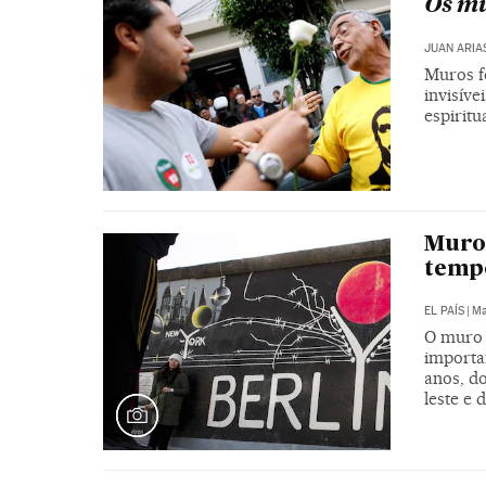
Os mu
JUAN ARIA
Muros f
invisív
espirit
Muro 
tempo
EL PAÍS
|
Ma
O muro 
importa
anos, do
leste e 