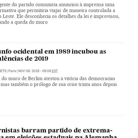
gente do partido comunista anunciou à imprensa uma
rmativa que permitiria viajar de maneira controlada a
o Leste. Ele desconhecia os detalhes da lei e improvisou,
tando a queda do muro
unfo ocidental em 1989 incubou as
lências de 2019
SETS
|
Paris
|
NOV 06, 2019 - 08:08
EST
 do muro de Berlim atestou a vitória das democracias
, mas também o prólogo de sua crise trinta anos depois
A
nistas barram partido de extrema-
ta em eleições estaduais na Alemanha