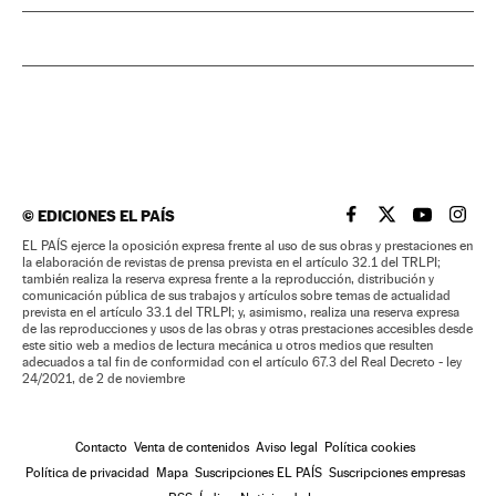
©
EDICIONES EL PAÍS
EL PAÍS BRASIL EN
EL PAÍS BRASI
EL PAÍS B
EL PA
EL PAÍS ejerce la oposición expresa frente al uso de sus obras y prestaciones en
la elaboración de revistas de prensa prevista en el artículo 32.1 del TRLPI;
también realiza la reserva expresa frente a la reproducción, distribución y
comunicación pública de sus trabajos y artículos sobre temas de actualidad
prevista en el artículo 33.1 del TRLPI; y, asimismo, realiza una reserva expresa
de las reproducciones y usos de las obras y otras prestaciones accesibles desde
este sitio web a medios de lectura mecánica u otros medios que resulten
adecuados a tal fin de conformidad con el artículo 67.3 del Real Decreto - ley
24/2021, de 2 de noviembre
Contacto
Venta de contenidos
Aviso legal
Política cookies
Política de privacidad
Mapa
Suscripciones EL PAÍS
Suscripciones empresas