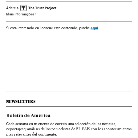
Segunda Guerra Mundial
Europa Central
Adere a
Mais informações
História contemporânea
História
Guerra
aquí
Si está interesado en licenciar este contenido, pinche
NEWSLETTERS
Boletín de América
Cada semana en tu cuenta de correo una selección de las noticias,
reportajes y análisis de los periodistas de EL PAÍS con los acontecimientos
más relevantes del continente.