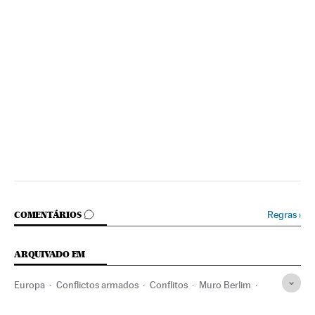
COMENTÁRIOS
Regras
›
COMENTÁRIOS
ARQUIVADO EM
Europa
Conflictos armados
Conflitos
Muro Berlim
Angela Merkel
Unificación alemana
Alemanha