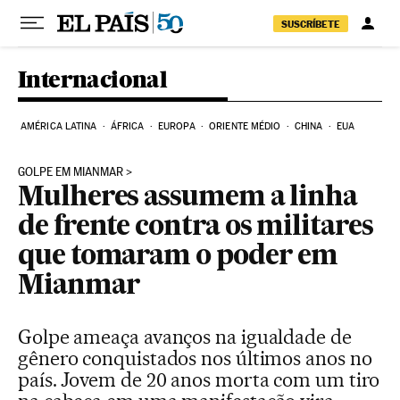
Pular para o conteúdo
SUSCRÍBETE
Internacional
AMÉRICA LATINA
ÁFRICA
EUROPA
ORIENTE MÉDIO
CHINA
EUA
GOLPE EM MIANMAR
Mulheres assumem a linha
de frente contra os militares
que tomaram o poder em
Mianmar
Golpe ameaça avanços na igualdade de
gênero conquistados nos últimos anos no
país. Jovem de 20 anos morta com um tiro