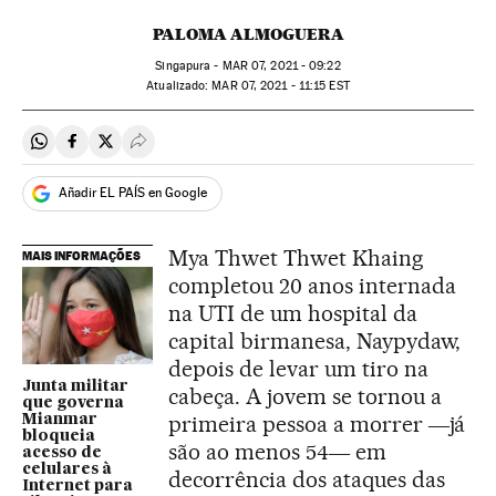
PALOMA ALMOGUERA
Singapura -
MAR
07, 2021 - 09:22
atualizado:
MAR
07, 2021 - 11:15
EST
Compartir en Whatsapp
Compartir en Facebook
Compartir en Twitter
Desplegar Redes Sociales
Añadir EL PAÍS en Google
Mya Thwet Thwet Khaing
MAIS INFORMAÇÕES
completou 20 anos internada
na UTI de um hospital da
capital birmanesa, Naypydaw,
depois de levar um tiro na
Junta militar
cabeça. A jovem se tornou a
que governa
primeira pessoa a morrer ―já
Mianmar
bloqueia
são ao menos 54― em
acesso de
celulares à
decorrência dos ataques das
Internet para