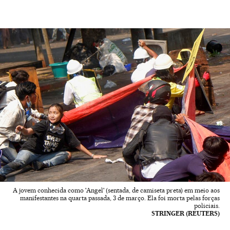
A jovem conhecida como 'Angel' (sentada, de camiseta preta) em meio aos
manifestantes na quarta passada, 3 de março. Ela foi morta pelas forças
policiais.
STRINGER (REUTERS)