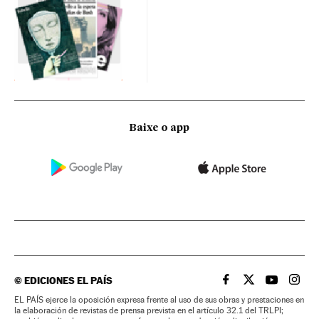
Baixe o app
©
EDICIONES EL PAÍS
EL PAÍS BRASIL EN
EL PAÍS BRASI
EL PAÍS B
EL PA
EL PAÍS ejerce la oposición expresa frente al uso de sus obras y prestaciones en
la elaboración de revistas de prensa prevista en el artículo 32.1 del TRLPI;