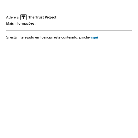
Manifestaciones políticas
Aung San Suu Kyi
Dictadura
Democracia
Golpes estado
Junta Militar
Adere a
Mais informações
Manifestaciones
aquí
Si está interesado en licenciar este contenido, pinche