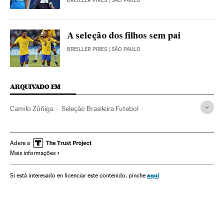
BREILLER PIRES
| SÃO PAULO
A seleção dos filhos sem pai
BREILLER PIRES
| SÃO PAULO
ARQUIVADO EM
Camilo Zúñiga
Seleção Brasileira Futebol
Seleção colombiana futebol
Copa do Mundo 2018
Atlético Nacional
Neymar
Seleção Brasileira
Adere a
Mais informações
Seleção colombiana
Lesões esportivas
Seleções esportivas
Copa do Mundo Futebol
aquí
Si está interesado en licenciar este contenido, pinche
Acidentes esportivos
Lesões
Copa do mundo
Colômbia
Futebol
Brasil
Campeonato mundial