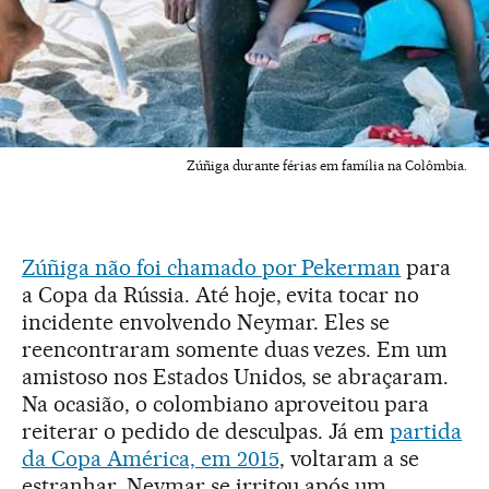
Zúñiga durante férias em família na Colômbia.
Zúñiga não foi chamado por Pekerman
para
a Copa da Rússia. Até hoje, evita tocar no
incidente envolvendo Neymar. Eles se
reencontraram somente duas vezes. Em um
amistoso nos Estados Unidos, se abraçaram.
Na ocasião, o colombiano aproveitou para
reiterar o pedido de desculpas. Já em
partida
da Copa América, em 2015
, voltaram a se
estranhar. Neymar se irritou após um