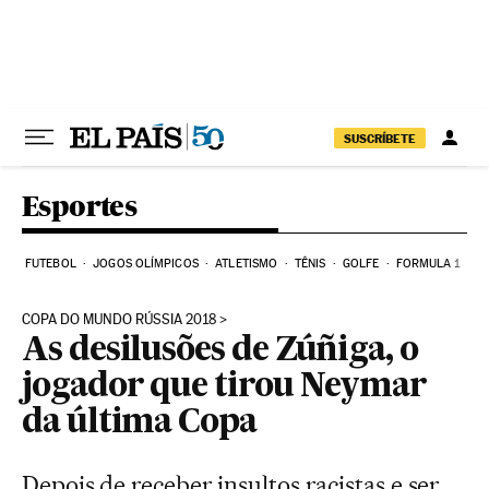
Pular para o conteúdo
SUSCRÍBETE
Esportes
FUTEBOL
JOGOS OLÍMPICOS
ATLETISMO
TÊNIS
GOLFE
FORMULA 1
COPA DO MUNDO RÚSSIA 2018
As desilusões de Zúñiga, o
jogador que tirou Neymar
da última Copa
Depois de receber insultos racistas e ser