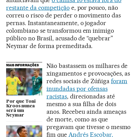
anunciavam que
o camisa 10 estava fora do
restante da competição
e, por pouco, não
correu o risco de perder o movimento das
pernas. Instantaneamente, o jogador
colombiano se transformou em inimigo
público no Brasil, acusado de “quebrar”
Neymar de forma premeditada.
Não bastassem os milhares de
MAIS INFORMAÇÕES
xingamentos e provocações, as
redes sociais de Zúñiga
foram
inundadas por ofensas
racistas
, direcionadas até
Por que Toni
mesmo a sua filha de dois
Kroos nunca
anos. Recebeu ainda ameaças
será um
Neymar
de morte, como as que
pregavam que tivesse o mesmo
fim que
Andrés Escobar,