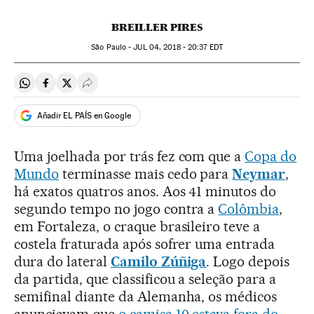
BREILLER PIRES
São Paulo -
JUL
04, 2018 - 20:37
EDT
Compartir en Whatsapp
Compartir en Facebook
Compartir en Twitter
Desplegar Redes Sociales
Añadir EL PAÍS en Google
Uma joelhada por trás fez com que a
Copa do
Mundo
terminasse mais cedo para
Neymar
,
há exatos quatros anos. Aos 41 minutos do
segundo tempo no jogo contra a
Colômbia
,
em Fortaleza, o craque brasileiro teve a
costela fraturada após sofrer uma entrada
dura do lateral
Camilo Zúñiga
. Logo depois
da partida, que classificou a seleção para a
semifinal diante da Alemanha, os médicos