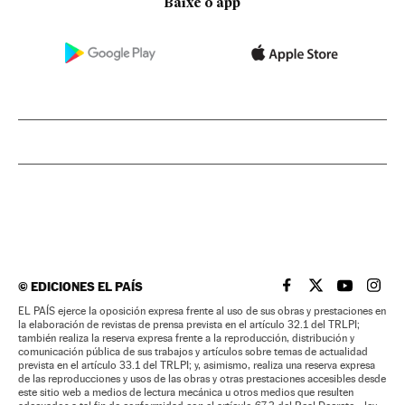
Baixe o app
©
EDICIONES EL PAÍS
EL PAÍS BRASIL EN
EL PAÍS BRASI
EL PAÍS B
EL PA
EL PAÍS ejerce la oposición expresa frente al uso de sus obras y prestaciones en
la elaboración de revistas de prensa prevista en el artículo 32.1 del TRLPI;
también realiza la reserva expresa frente a la reproducción, distribución y
comunicación pública de sus trabajos y artículos sobre temas de actualidad
prevista en el artículo 33.1 del TRLPI; y, asimismo, realiza una reserva expresa
de las reproducciones y usos de las obras y otras prestaciones accesibles desde
este sitio web a medios de lectura mecánica u otros medios que resulten