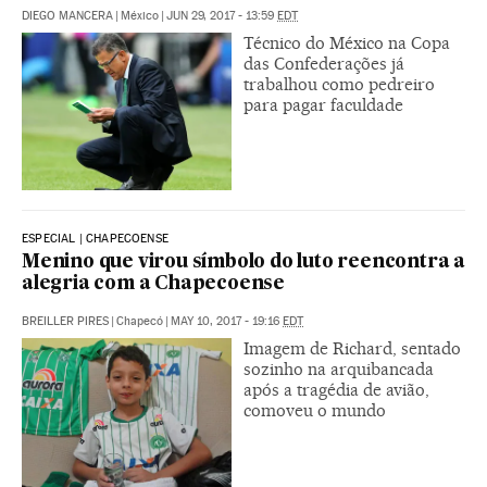
DIEGO MANCERA
|
México
|
JUN 29, 2017 - 13:59
EDT
Técnico do México na Copa
das Confederações já
trabalhou como pedreiro
para pagar faculdade
ESPECIAL | CHAPECOENSE
Menino que virou símbolo do luto reencontra a
alegria com a Chapecoense
BREILLER PIRES
|
Chapecó
|
MAY 10, 2017 - 19:16
EDT
Imagem de Richard, sentado
sozinho na arquibancada
após a tragédia de avião,
comoveu o mundo