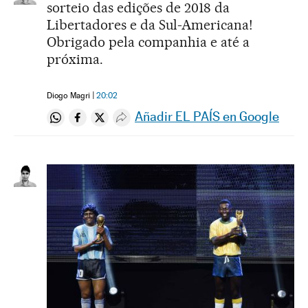
sorteio das edições de 2018 da
Libertadores e da Sul-Americana!
Obrigado pela companhia e até a
próxima.
Diogo Magri
20:02
Añadir EL PAÍS en Google
Compartir en Whatsapp
Compartir en Facebook
Compartir en Twitter
Desplegar Redes Sociales