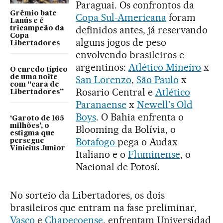
Paraguai. Os confrontos da
Grêmio bate
Copa Sul-Americana
foram
Lanús e é
definidos antes, já reservando
tricampeão da
Copa
alguns jogos de peso
Libertadores
envolvendo brasileiros e
argentinos:
Atlético Mineiro
x
O enredo típico
de uma noite
San Lorenzo
,
São Paulo
x
com “cara de
Rosario Central e
Atlético
Libertadores”
Paranaense
x
Newell's Old
Boys
. O Bahia enfrenta o
‘Garoto de 165
milhões’, o
Blooming da Bolívia, o
estigma que
Botafogo
pega o Audax
persegue
Vinicius Junior
Italiano e o
Fluminense
, o
Nacional de Potosí.
No sorteio da Libertadores, os dois
brasileiros que entram na fase preliminar,
Vasco
e
Chapecoense
, enfrentam Universidad