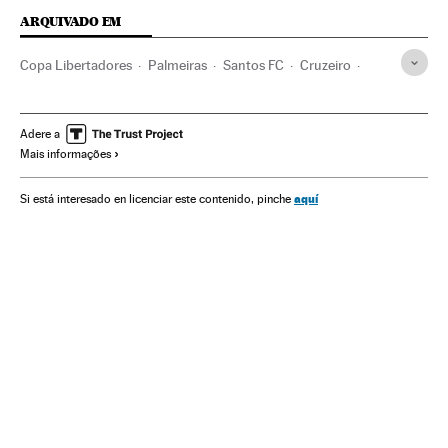
ARQUIVADO EM
Copa Libertadores
Palmeiras
Santos FC
Cruzeiro
Grêmio Porto Alegre
Corinthians
Flamengo
CR Vasco da Gama
Boca Juniors
Atlético Nacional
Adere a
Mais informações
Copa Sul-Americana
River Plate
Sorteios esportivos
Conmebol
Chapecoense
Brasil
Futebol
aquí
Si está interesado en licenciar este contenido, pinche
Times esportes
América do Sul
América Latina
Competições
América
Esportes