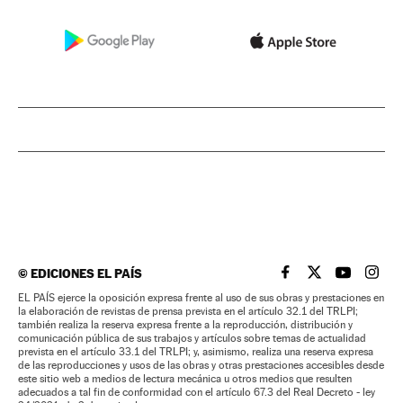
©
EDICIONES EL PAÍS
EL PAÍS BRASIL EN
EL PAÍS BRASI
EL PAÍS B
EL PA
EL PAÍS ejerce la oposición expresa frente al uso de sus obras y prestaciones en
la elaboración de revistas de prensa prevista en el artículo 32.1 del TRLPI;
también realiza la reserva expresa frente a la reproducción, distribución y
comunicación pública de sus trabajos y artículos sobre temas de actualidad
prevista en el artículo 33.1 del TRLPI; y, asimismo, realiza una reserva expresa
de las reproducciones y usos de las obras y otras prestaciones accesibles desde
este sitio web a medios de lectura mecánica u otros medios que resulten
adecuados a tal fin de conformidad con el artículo 67.3 del Real Decreto - ley