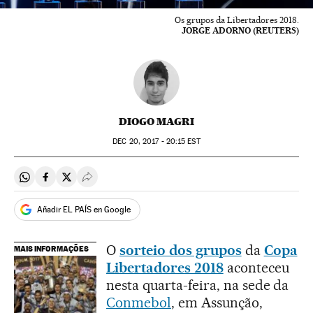
Os grupos da Libertadores 2018.
JORGE ADORNO (REUTERS)
DIOGO MAGRI
DEC
20, 2017 - 20:15
EST
Compartir en Whatsapp
Compartir en Facebook
Compartir en Twitter
Desplegar Redes Sociales
Añadir EL PAÍS en Google
O
sorteio dos grupos
da
Copa
MAIS INFORMAÇÕES
Libertadores 2018
aconteceu
nesta quarta-feira, na sede da
Conmebol
, em Assunção,