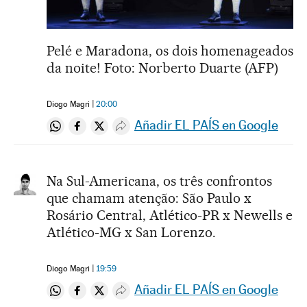
Pelé e Maradona, os dois homenageados
da noite! Foto: Norberto Duarte (AFP)
Diogo Magri
20:00
Añadir EL PAÍS en Google
Compartir en Whatsapp
Compartir en Facebook
Compartir en Twitter
Desplegar Redes Sociales
Na Sul-Americana, os três confrontos
que chamam atenção: São Paulo x
Rosário Central, Atlético-PR x Newells e
Atlético-MG x San Lorenzo.
Diogo Magri
19:59
Añadir EL PAÍS en Google
Compartir en Whatsapp
Compartir en Facebook
Compartir en Twitter
Desplegar Redes Sociales