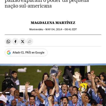
paixão explicam o poder da pequena
nação sul-americana
MAGDALENA MARTÍNEZ
Montevidéu -
MAY
04, 2014 - 08:41
EDT
Compartir en Whatsapp
Compartir en Facebook
Compartir en Twitter
Desplegar Redes Sociales
Añadir EL PAÍS en Google