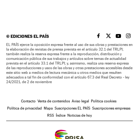
©
EDICIONES EL PAÍS
EL PAÍS BRASIL EN
EL PAÍS BRASI
EL PAÍS B
EL PA
EL PAÍS ejerce la oposición expresa frente al uso de sus obras y prestaciones en
la elaboración de revistas de prensa prevista en el artículo 32.1 del TRLPI;
también realiza la reserva expresa frente a la reproducción, distribución y
comunicación pública de sus trabajos y artículos sobre temas de actualidad
prevista en el artículo 33.1 del TRLPI; y, asimismo, realiza una reserva expresa
de las reproducciones y usos de las obras y otras prestaciones accesibles desde
este sitio web a medios de lectura mecánica u otros medios que resulten
adecuados a tal fin de conformidad con el artículo 67.3 del Real Decreto - ley
24/2021, de 2 de noviembre
Contacto
Venta de contenidos
Aviso legal
Política cookies
Política de privacidad
Mapa
Suscripciones EL PAÍS
Suscripciones empresas
RSS
Índice
Noticias de hoy