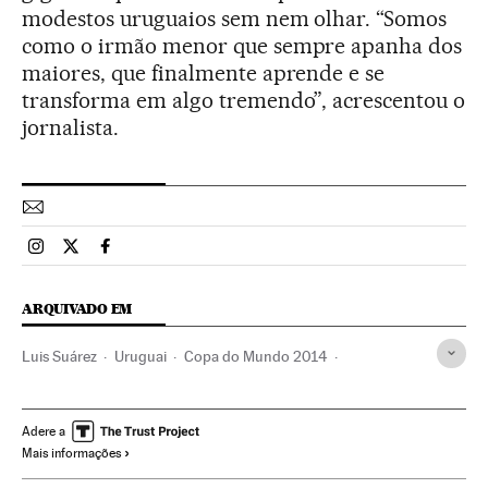
modestos uruguaios sem nem olhar. “Somos
como o irmão menor que sempre apanha dos
maiores, que finalmente aprende e se
transforma em algo tremendo”, acrescentou o
jornalista.
Esportes El País Brasil en Instagram
Esportes El País Brasil en Twitter
Esportes El País Brasil en Facebook
ARQUIVADO EM
Luis Suárez
Uruguai
Copa do Mundo 2014
Copa do Mundo Futebol
Futebol
América do Sul
América Latina
Competições
Esportes
América
Adere a
Mais informações