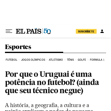
Pular para o conteúdo
SUSCRÍBETE
Esportes
FUTEBOL
JOGOS OLÍMPICOS
ATLETISMO
TÊNIS
GOLFE
FORMULA 1
Por que o Uruguai é uma
potência no futebol? (ainda
que seu técnico negue)
A história, a geografia, a cultura e a