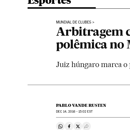
Esportes
MUNDIAL DE CLUBES
Arbitragem c
polêmica no 
Juiz húngaro marca o p
PABLO VANDE RUSTEN
DEC
14, 2016 - 15:02
EST
Compartir en Whatsapp
Compartir en Facebook
Compartir en Twitter
Desplegar Redes Soci