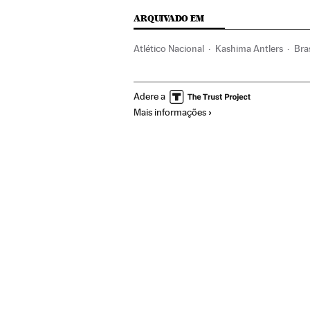
ARQUIVADO EM
Atlético Nacional
Kashima Antlers
Bras
Mundial de Clubes 2016
Mundial Clubes
Adere a
Organizações desportivas
Competições
Mais informações