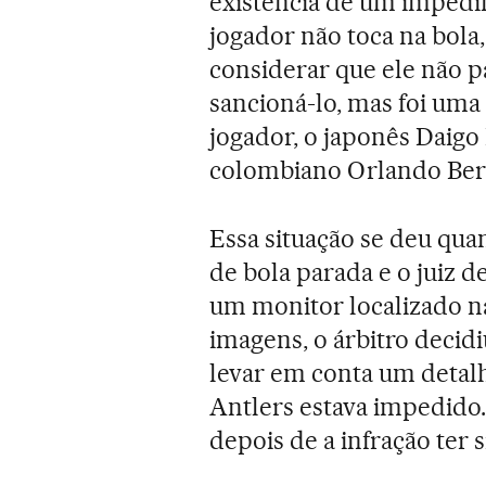
existência de um impedi
jogador não toca na bola,
considerar que ele não p
sancioná-lo, mas foi uma
jogador, o japonês Daigo 
colombiano Orlando Berr
Essa situação se deu qu
de bola parada e o juiz d
um monitor localizado na
imagens, o árbitro decid
levar em conta um detal
Antlers estava impedido.
depois de a infração ter 