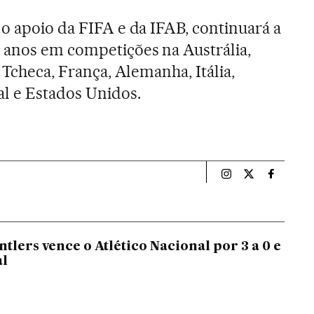
 o apoio da FIFA e da IFAB, continuará a
 anos em competições na Austrália,
a Tcheca, França, Alemanha, Itália,
l e Estados Unidos.
Esportes El País B
Esportes El Pa
Esportes
tlers vence o Atlético Nacional por 3 a 0 e
al