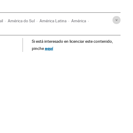
il
América do Sul
América Latina
América
FIFA
Clubes futebol
Times esportes
Futebol
Si está interesado en licenciar este contenido,
Esportes
aquí
pinche