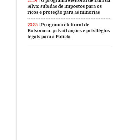
O programa eleitoral de Lula da
21:14
Silva: subidas de impostos para os
ricos e proteção para as minorias
Programa eleitoral de
20:55
Bolsonaro: privatizações e privilégios
legais para a Polícia