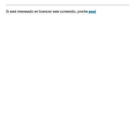
Federaciones deportivas
Brasil
Times esportes
Competições
Organizações desportivas
América do Sul
aquí
Si está interesado en licenciar este contenido, pinche
América Latina
Esportes
América