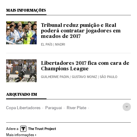
MAIS INFORMAÇÕES
Tribunal reduz punição e Real
poderá contratar jogadores em
meados de 2017
EL PAÍS
| MADRI
Libertadores 2017 fica com cara de
Champions League
GUILHERME PADIN
/
GUSTAVO MONIZ
| SÃO PAULO
ARQUIVADO EM
Copa Libertadores
Paraguai
River Plate
Atlético Nacional
Conmebol
Argentina
Peru
Bolívia
Chapecoense
Chile
Colômbia
Futebol
Adere a
Mais informações