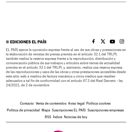
©
EDICIONES EL PAÍS
EL PAÍS BRASIL EN
EL PAÍS BRASI
EL PAÍS B
EL PA
EL PAÍS ejerce la oposición expresa frente al uso de sus obras y prestaciones en
la elaboración de revistas de prensa prevista en el artículo 32.1 del TRLPI;
también realiza la reserva expresa frente a la reproducción, distribución y
comunicación pública de sus trabajos y artículos sobre temas de actualidad
prevista en el artículo 33.1 del TRLPI; y, asimismo, realiza una reserva expresa
de las reproducciones y usos de las obras y otras prestaciones accesibles desde
este sitio web a medios de lectura mecánica u otros medios que resulten
adecuados a tal fin de conformidad con el artículo 67.3 del Real Decreto - ley
24/2021, de 2 de noviembre
Contacto
Venta de contenidos
Aviso legal
Política cookies
Política de privacidad
Mapa
Suscripciones EL PAÍS
Suscripciones empresas
RSS
Índice
Noticias de hoy