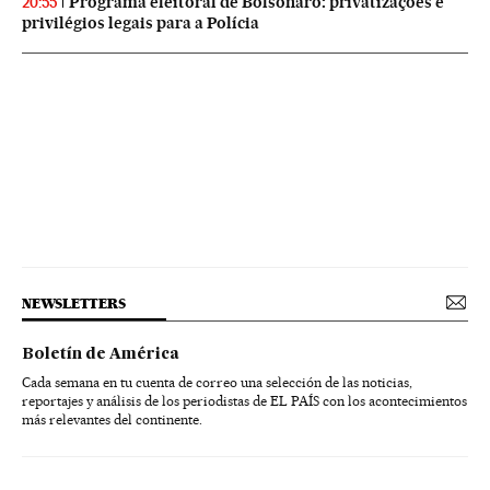
Programa eleitoral de Bolsonaro: privatizações e
20:55
privilégios legais para a Polícia
NEWSLETTERS
Boletín de América
Cada semana en tu cuenta de correo una selección de las noticias,
reportajes y análisis de los periodistas de EL PAÍS con los acontecimientos
más relevantes del continente.